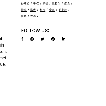
孙燕姿
平权
影视
性行为
恋爱
情感
温暖
相亲
窒息
职业装
脱单
香港
FOLLOW US:
mi
uis
quis.
amet
que.