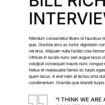
BILL RIC
INTERVI
Nterdum consectetur libero id faucibus ni
quis. Gravida arcu ac tortor dignissim con
vel eros. Aliquam nulla facilisi cras fer
Ultrices in iaculis nunc sed augue lacus vi
volutpat consequat mauris nunc congue nis
Netus et malesuada fames ac turpis egesta
quam lacus. A erat nam at lectus urna duis
condimentum. Gravida quis blandit turpis 
“I THINK WE ARE