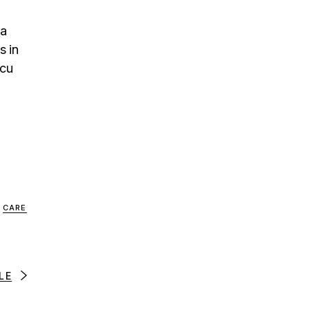
na
s in
rcu
CARE
LE