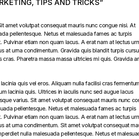
KETING, TIPS AND TRICKS”
. Sit amet volutpat consequat mauris nunc congue nisi. At
uada pellentesque. Netus et malesuada fames ac turpis
t. Pulvinar etiam non quam lacus. A erat nam at lectus ur
llus at urna condimentum. Gravida quis blandit turpis cursu
lus cras. Pharetra massa massa ultricies mi quis. Gravida a
acinia quis vel eros. Aliquam nulla facilisi cras fermentu
 lacinia quis. Ultrices in iaculis nunc sed augue lacus
lerisque varius. Sit amet volutpat consequat mauris nunc c
alesuada pellentesque. Netus et malesuada fames ac turpis
t. Pulvinar etiam non quam lacus. A erat nam at lectus ur
ellus at urna condimentum. Sit amet volutpat consequat ma
imperdiet nulla malesuada pellentesque. Netus et malesua