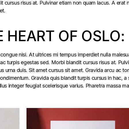
t cursus risus at. Pulvinar etiam non quam lacus. A erat
et.
E HEART OF OSLO:
congue nisi. At ultrices mi tempus imperdiet nulla males
 turpis egestas sed. Morbi blandit cursus risus at. Pulv
s urna duis. Sit amet cursus sit amet. Gravida arcu ac tor
 condimentum. Gravida quis blandit turpis cursus in hac, a s
ellus integer feugiat scelerisque varius. Pharetra massa m