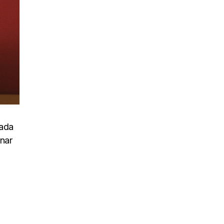
uada
inar