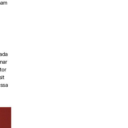
 nam
uada
inar
tor
it
assa