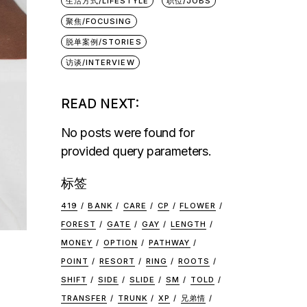
生活方式/LIFESTYLE
职位/JOBS
聚焦/FOCUSING
脱单案例/STORIES
访谈/INTERVIEW
READ NEXT:
No posts were found for
provided query parameters.
标签
419
BANK
CARE
CP
FLOWER
FOREST
GATE
GAY
LENGTH
MONEY
OPTION
PATHWAY
POINT
RESORT
RING
ROOTS
SHIFT
SIDE
SLIDE
SM
TOLD
TRANSFER
TRUNK
XP
兄弟情