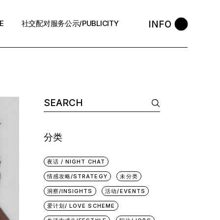
INFO
E
社交配对服务公示/PUBLICITY
STYLE
会员守则 / Policies
售后反馈 / After-Sales
退款政策 / Refund Policy
隐私政策/Privacy Policy
分类
执照资质 / Licence
中介条例 / Agency Policy
夜话 / NIGHT CHAT
情感攻略/STRATEGY
未分类
预约咨询 / Book
洞察/INSIGHTS
活动/EVENTS
爱计划/ LOVE SCHEME