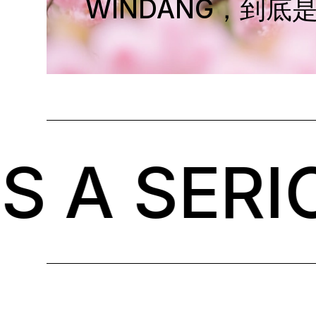
WINDANG，到底
 SERIOU