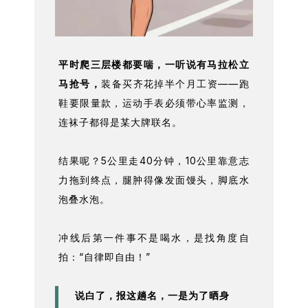
平时爬三层楼都要喘，一听说有马拉松立
马抢号，
装备买齐花掉半个月工资——跑
鞋要限量款，运动手表必须带心率监测，
连袜子都得是某大牌联名。
结果呢？5公里走40分钟，10公里靠意志
力拖到终点，腿肿得像发面馒头，脚底水
泡叠水泡。
冲线后第一件事不是喝水，是找角度自
拍：“自律即自由！”
说白了，报这趟名，一是为了晒身