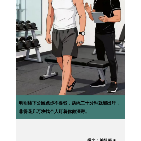
明明楼下公园跑步不要钱，跳绳二十分钟就能出汗，
非得花几万块找个人盯着你做深蹲。
撰文：编辑部 ■