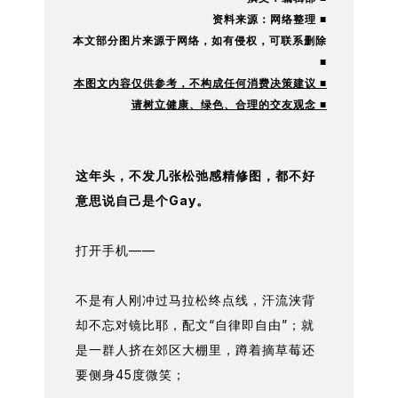
资料来源：网络整理 ■
本文部分图片来源于网络，如有
侵权，可联系删除
■
本图文内容仅供参考，不构成任何消费决策建议 ■
请树立健康、绿色、合理的交友观念 ■
这年头，不发几张松弛感精修图，都不好
意思说自己是个Gay。
打开手机——
不是有人刚冲过马拉松终点线，汗流浃背
却不忘对镜比耶，配文“自律即自由”；就
是一群人挤在郊区大棚里，蹲着摘草莓还
要侧身45度微笑；