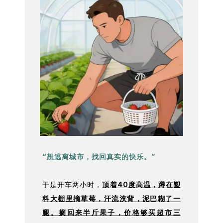
“想逃离城市，找回真实的快乐。”
于是开车两小时，
顶着40度高温，蹲在塑
料大棚里摘草莓，汗流浃背，泥巴糊了一
腿。摘回来半斤果子，价格够买超市三