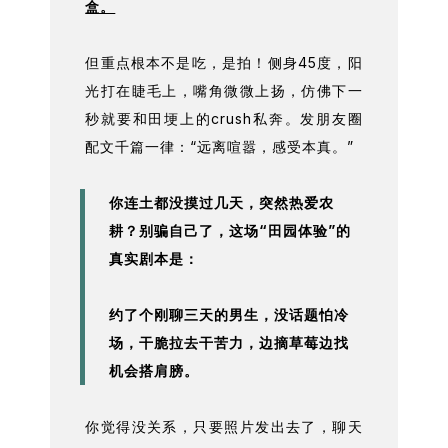
盒。
但重点根本不是吃，是拍！侧身45度，阳
光打在睫毛上，嘴角微微上扬，仿佛下一
秒就要和田埂上的crush私奔。发朋友圈
配文千篇一律：“远离喧嚣，感受本真。”
你连土都没摸过几天，突然热爱农
耕？别骗自己了，这场“田园体验”的
真实剧本是：
约了个刚聊三天的男生，没话题怕冷
场，干脆拉去干苦力，边摘草莓边找
机会搭肩膀。
你觉得没关系，只要照片发出去了，聊天