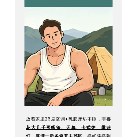
放着家里26度空调+乳胶床垫不睡
，非要
花大几千买帐篷、天幕、卡式炉、露营
灯，塞满一后备箱开去郊区
。搭帐篷搭到