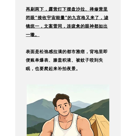
再刷两下，露营灯下摆盘沙拉、禅修营里
闭眼“接收宇宙能量”的九宫格又来了，滤
镜统一，文案雷同，连疲惫的眼神都如出
一辙。
表面是松弛感拉满的都市雅痞，背地里即
便账单爆表、膝盖积液、被蚊子咬到失
眠，也要爬起来补拍夜景。