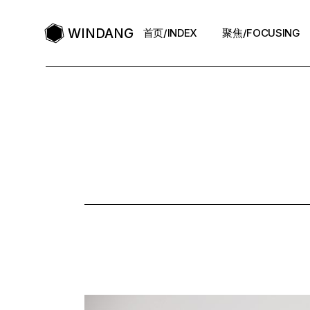
Skip
to
the
WINDANG
首页/INDEX
聚焦/FOCUSING
content