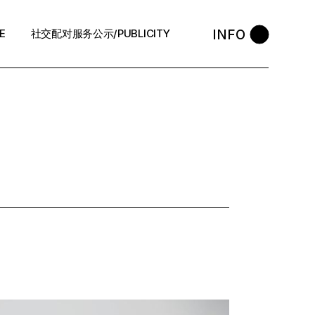
INFO
E
社交配对服务公示/PUBLICITY
STYLE
会员守则 / Policies
售后反馈 / After-Sales
退款政策 / Refund Policy
隐私政策/Privacy Policy
执照资质 / Licence
中介条例 / Agency Policy
预约咨询 / Book