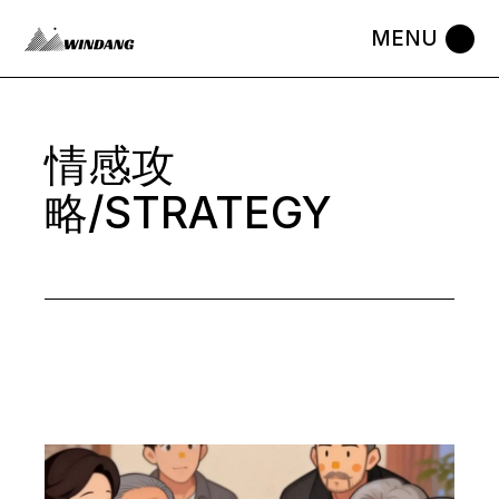
Skip
to
the
content
情感攻
略/STRATEGY