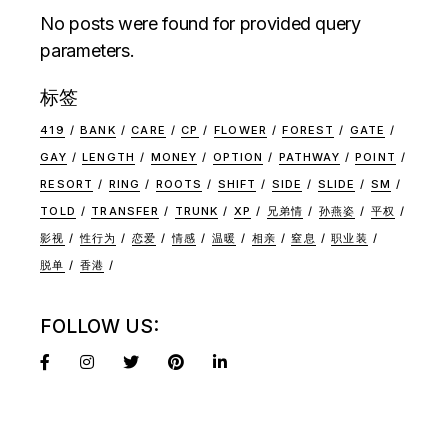
No posts were found for provided query
parameters.
标签
419
BANK
CARE
CP
FLOWER
FOREST
GATE
GAY
LENGTH
MONEY
OPTION
PATHWAY
POINT
RESORT
RING
ROOTS
SHIFT
SIDE
SLIDE
SM
TOLD
TRANSFER
TRUNK
XP
兄弟情
孙燕姿
平权
影视
性行为
恋爱
情感
温暖
相亲
窒息
职业装
脱单
香港
FOLLOW US: