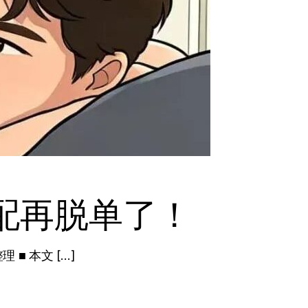
配再脱单了！
■ 本文 […]