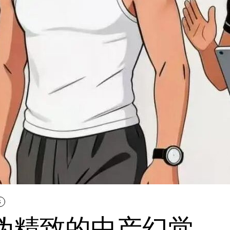
S
人伪精致的中产幻觉