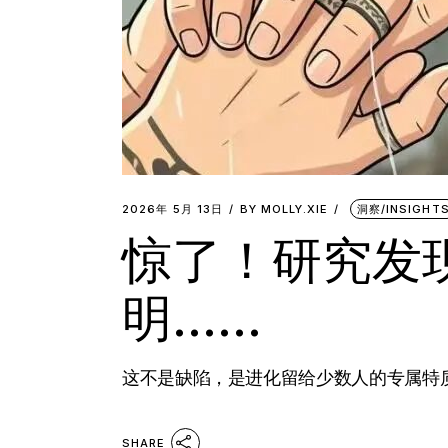
2026年 5月 13日
BY
MOLLY.XIE
洞察/INSIGHT
惊了！研究发
明……
这不是缺陷，是进化留给少数人的专属特质
SHARE