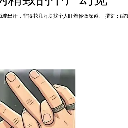
出汗，非得花几万块找个人盯着你做深蹲。 撰文：编辑部 