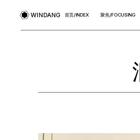
Skip
to
the
WINDANG
首页/INDEX
聚焦/FOCUSING
content