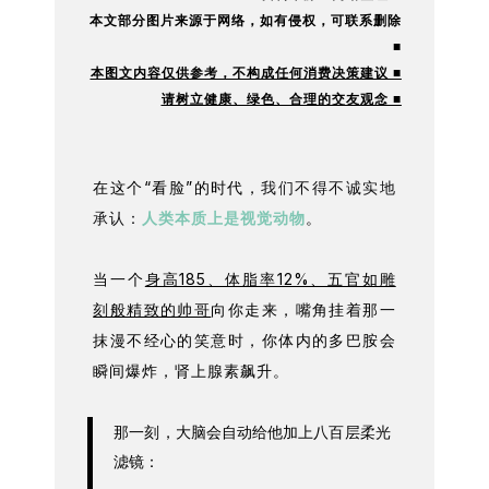
本文部分图片来源于网络，如有
侵权，可联系删除
■
本图文内容仅供参考，不构成任何消费决策建议 ■
请树立健康、绿色、合理的交友观念 ■
在这个“看脸”的时代，
我们不得不诚实地
承
认：
人类本质上是视觉动物
。
当一个
身高185、体脂率12%、五官如雕
刻般精致的帅哥
向你走来，嘴角挂着那一
抹漫不经心的笑意时，你体内的多巴胺会
瞬间爆炸，肾上腺素飙升。
那一刻，大脑会自动给他加上八百层柔光
滤镜：