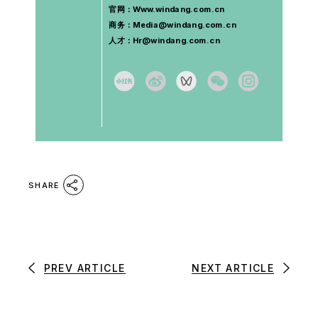
官网：Www.windang.com.cn
商务：Media@windang.com.cn
人才：Hr@windang.com.cn
SHARE
PREV ARTICLE
NEXT ARTICLE