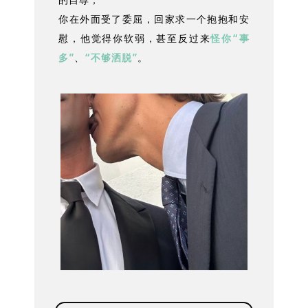
你在外面受了委屈，回家求一个抱抱和安
慰，他觉得你软弱，甚至反过来
怪你“事
多”
、
“不够洒脱”
。