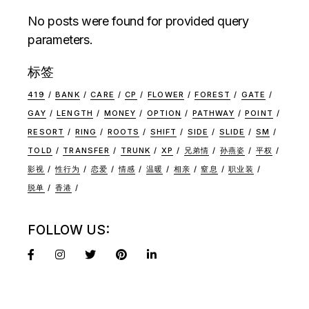
No posts were found for provided query
parameters.
标签
419
BANK
CARE
CP
FLOWER
FOREST
GATE
GAY
LENGTH
MONEY
OPTION
PATHWAY
POINT
RESORT
RING
ROOTS
SHIFT
SIDE
SLIDE
SM
TOLD
TRANSFER
TRUNK
XP
兄弟情
孙燕姿
平权
影视
性行为
恋爱
情感
温暖
相亲
窒息
职业装
脱单
香港
FOLLOW US: