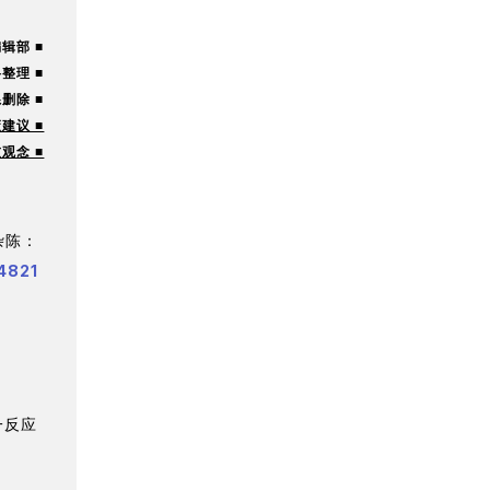
辑部 ■
整理 ■
删除 ■
建议 ■
观念 ■
杂陈：
821
一反应