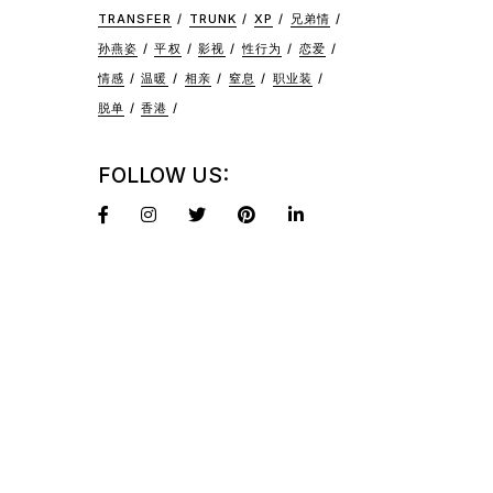
TRANSFER
TRUNK
XP
兄弟情
孙燕姿
平权
影视
性行为
恋爱
情感
温暖
相亲
窒息
职业装
脱单
香港
FOLLOW US: