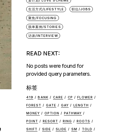
爱计划/ LOVE SCHEME
生活方式/LIFESTYLE
职位/JOBS
聚焦/FOCUSING
脱单案例/STORIES
访谈/INTERVIEW
READ NEXT:
No posts were found for
provided query parameters.
标签
419
BANK
CARE
CP
FLOWER
FOREST
GATE
GAY
LENGTH
，
MONEY
OPTION
PATHWAY
POINT
RESORT
RING
ROOTS
SHIFT
SIDE
SLIDE
SM
TOLD