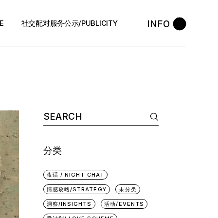
INFO
E
社交配对服务公示/PUBLICITY
STYLE
会员守则 / Policies
售后反馈 / After-Sales
退款政策 / Refund Policy
隐私政策/Privacy Policy
执照资质 / Licence
分类
中介条例 / Agency Policy
夜话 / NIGHT CHAT
预约咨询 / Book
情感攻略/STRATEGY
未分类
洞察/INSIGHTS
活动/EVENTS