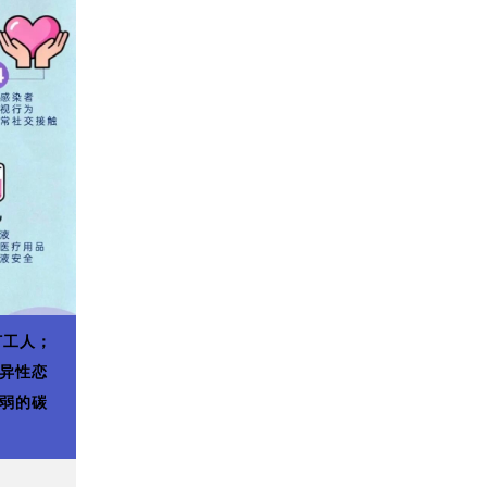
打工人；
异性恋
弱的碳