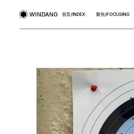
WINDANG
首页/INDEX
聚焦/FOCUSING