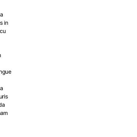
na
s in
rcu
m
ongue
na
uris
da
 nam