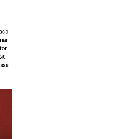
uada
inar
tor
it
assa