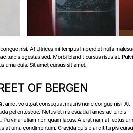
congue nisi. At ultrices mi tempus imperdiet nulla males
 turpis egestas sed. Morbi blandit cursus risus at. Pulv
s urna duis. Sit amet cursus sit amet.
REET OF BERGEN
. Sit amet volutpat consequat mauris nunc congue nisi. At
uada pellentesque. Netus et malesuada fames ac turpis
t. Pulvinar etiam non quam lacus. A erat nam at lectus ur
llus at urna condimentum. Gravida quis blandit turpis cursu