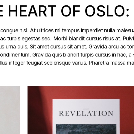
E HEART OF OSLO:
congue nisi. At ultrices mi tempus imperdiet nulla males
 turpis egestas sed. Morbi blandit cursus risus at. Pulv
s urna duis. Sit amet cursus sit amet. Gravida arcu ac tor
 condimentum. Gravida quis blandit turpis cursus in hac, a s
ellus integer feugiat scelerisque varius. Pharetra massa m