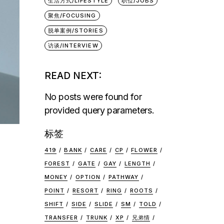
生活方式/LIFESTYLE
职位/JOBS
聚焦/FOCUSING
脱单案例/STORIES
访谈/INTERVIEW
READ NEXT:
No posts were found for
provided query parameters.
标签
419
BANK
CARE
CP
FLOWER
FOREST
GATE
GAY
LENGTH
MONEY
OPTION
PATHWAY
POINT
RESORT
RING
ROOTS
SHIFT
SIDE
SLIDE
SM
TOLD
TRANSFER
TRUNK
XP
兄弟情