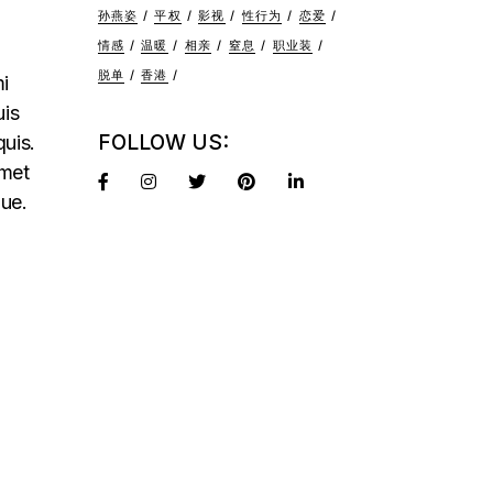
孙燕姿
平权
影视
性行为
恋爱
情感
温暖
相亲
窒息
职业装
脱单
香港
mi
uis
FOLLOW US:
quis.
amet
que.