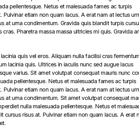
uada pellentesque. Netus et malesuada fames ac turpis
t. Pulvinar etiam non quam lacus. A erat nam at lectus ur
llus at urna condimentum. Gravida quis blandit turpis cursu
lus cras. Pharetra massa massa ultricies mi quis. Gravida a
acinia quis vel eros. Aliquam nulla facilisi cras fermentu
 lacinia quis. Ultrices in iaculis nunc sed augue lacus
lerisque varius. Sit amet volutpat consequat mauris nunc c
alesuada pellentesque. Netus et malesuada fames ac turpis
t. Pulvinar etiam non quam lacus. A erat nam at lectus ur
ellus at urna condimentum. Sit amet volutpat consequat ma
imperdiet nulla malesuada pellentesque. Netus et malesua
t cursus risus at. Pulvinar etiam non quam lacus. A erat
et.