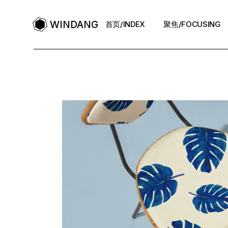
WINDANG
首页/INDEX
聚焦/FOCUSING