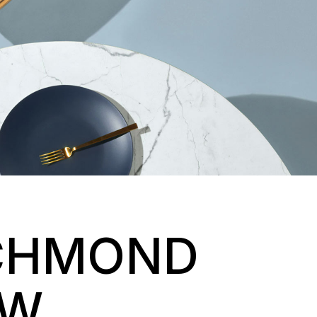
ICHMOND
EW