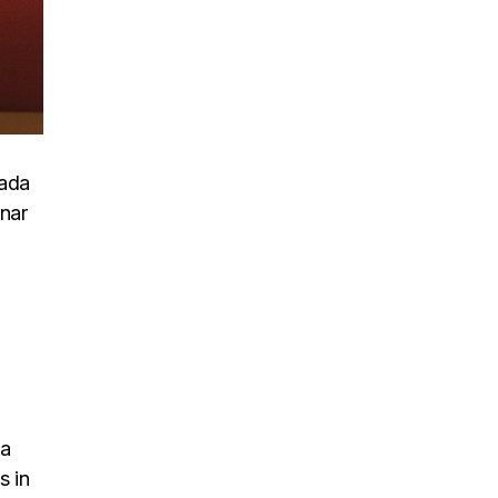
uada
inar
na
s in