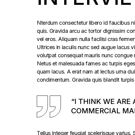
Nterdum consectetur libero id faucibus ni
quis. Gravida arcu ac tortor dignissim con
vel eros. Aliquam nulla facilisi cras fer
Ultrices in iaculis nunc sed augue lacus vi
volutpat consequat mauris nunc congue nis
Netus et malesuada fames ac turpis egesta
quam lacus. A erat nam at lectus urna duis
condimentum. Gravida quis blandit turpis 
“I THINK WE ARE
COMMERCIAL MAR
Tellus integer feugiat scelerisque varius