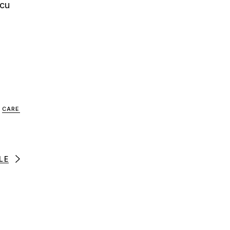
rcu
CARE
LE