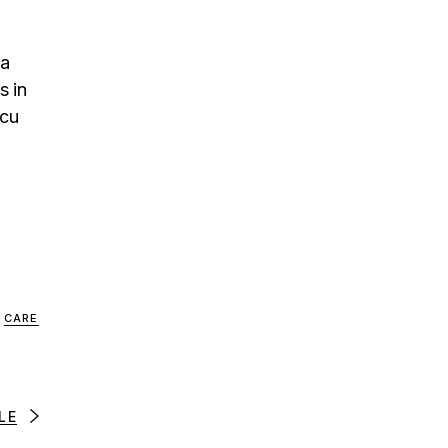
na
s in
rcu
CARE
LE