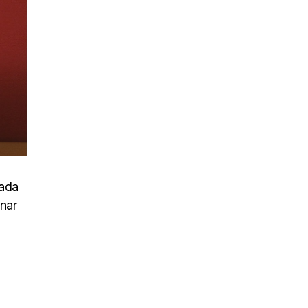
uada
inar