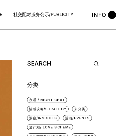
INFO
E
社交配对服务公示/PUBLICITY
STYLE
会员守则 / Policies
售后反馈 / After-Sales
退款政策 / Refund Policy
隐私政策/Privacy Policy
分类
执照资质 / Licence
中介条例 / Agency Policy
夜话 / NIGHT CHAT
情感攻略/STRATEGY
未分类
预约咨询 / Book
洞察/INSIGHTS
活动/EVENTS
爱计划/ LOVE SCHEME