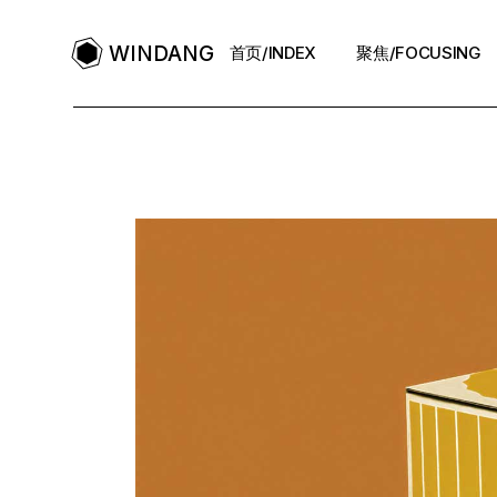
WINDANG
首页/INDEX
聚焦/FOCUSING