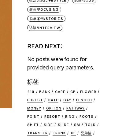
生活方式/LIFESTYLE
职位/JOBS
聚焦/FOCUSING
脱单案例/STORIES
访谈/INTERVIEW
READ NEXT:
No posts were found for
provided query parameters.
标签
419
BANK
CARE
CP
FLOWER
FOREST
GATE
GAY
LENGTH
MONEY
OPTION
PATHWAY
POINT
RESORT
RING
ROOTS
SHIFT
SIDE
SLIDE
SM
TOLD
TRANSFER
TRUNK
XP
兄弟情