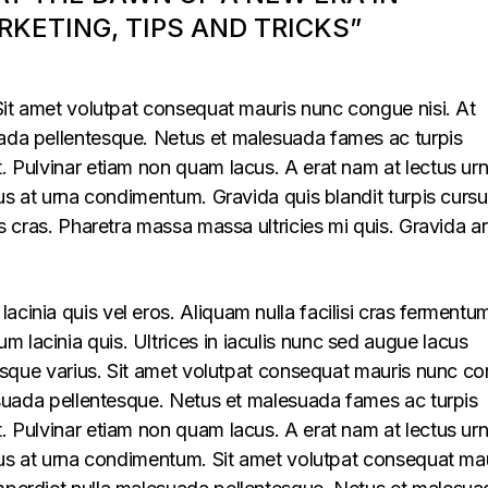
KETING, TIPS AND TRICKS”
. Sit amet volutpat consequat mauris nunc congue nisi. At
uada pellentesque. Netus et malesuada fames ac turpis
t. Pulvinar etiam non quam lacus. A erat nam at lectus ur
llus at urna condimentum. Gravida quis blandit turpis cursu
lus cras. Pharetra massa massa ultricies mi quis. Gravida a
acinia quis vel eros. Aliquam nulla facilisi cras fermentu
 lacinia quis. Ultrices in iaculis nunc sed augue lacus
lerisque varius. Sit amet volutpat consequat mauris nunc c
alesuada pellentesque. Netus et malesuada fames ac turpis
t. Pulvinar etiam non quam lacus. A erat nam at lectus ur
ellus at urna condimentum. Sit amet volutpat consequat ma