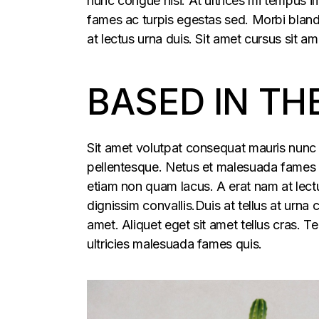
nunc congue nisi. At ultrices mi tempus 
fames ac turpis egestas sed. Morbi blandi
at lectus urna duis. Sit amet cursus sit am
BASED IN TH
Sit amet volutpat consequat mauris nunc 
pellentesque. Netus et malesuada fames ac
etiam non quam lacus. A erat nam at lectu
dignissim convallis.Duis at tellus at urna
amet. Aliquet eget sit amet tellus cras. T
ultricies malesuada fames quis.