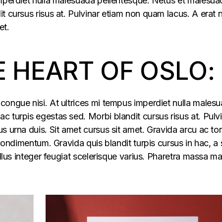
imperdiet nulla malesuada pellentesque. Netus et malesua
t cursus risus at. Pulvinar etiam non quam lacus. A erat
et.
E HEART OF OSLO:
congue nisi. At ultrices mi tempus imperdiet nulla males
 turpis egestas sed. Morbi blandit cursus risus at. Pulv
s urna duis. Sit amet cursus sit amet. Gravida arcu ac tor
 condimentum. Gravida quis blandit turpis cursus in hac, a s
ellus integer feugiat scelerisque varius. Pharetra massa m