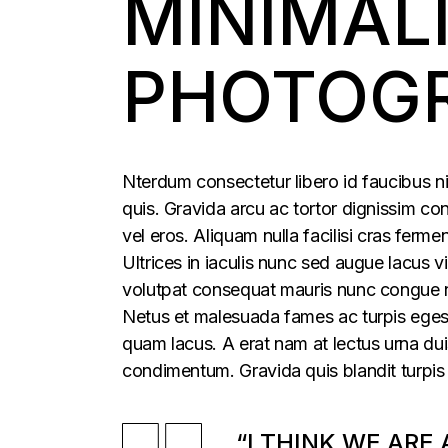
MINIMAL
PHOTOG
Nterdum consectetur libero id faucibus ni
quis. Gravida arcu ac tortor dignissim con
vel eros. Aliquam nulla facilisi cras fer
Ultrices in iaculis nunc sed augue lacus vi
volutpat consequat mauris nunc congue nis
Netus et malesuada fames ac turpis egesta
quam lacus. A erat nam at lectus urna duis
condimentum. Gravida quis blandit turpis 
“I THINK WE ARE