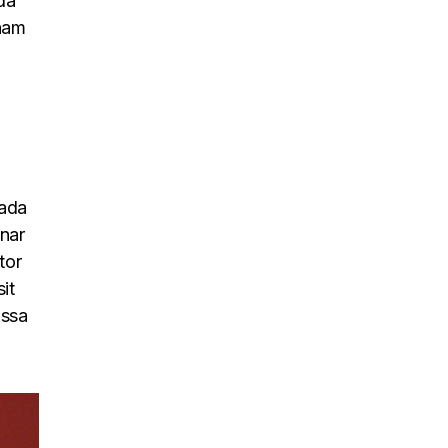
da
 nam
uada
inar
tor
it
assa