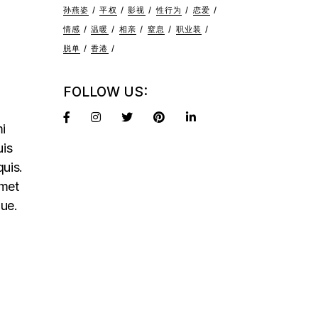
孙燕姿
平权
影视
性行为
恋爱
情感
温暖
相亲
窒息
职业装
脱单
香港
FOLLOW US:
mi
uis
quis.
amet
que.