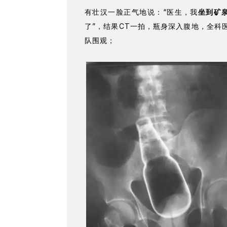
有壮汉一脸正气地说：“医生，我
坐到矿
了”，结果CT一拍，瓶身深入腹地，全科
队围观；