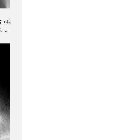
匙
（我
……