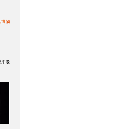
观博物
醒来发
；