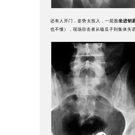
还有人开门，姿势太投入，一屁股
坐进钥
也不懂），现场目击者从嗑瓜子到集体失语