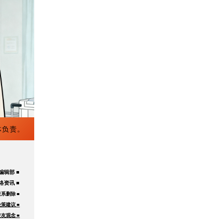
体负责。
编辑部 ■
络资讯 ■
系删除 ■
策建议 ■
友观念 ■