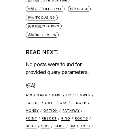
爱计划/ LOVE SCHEME
生活方式/LIFESTYLE
职位/JOBS
聚焦/FOCUSING
底
脱单案例/STORIES
访谈/INTERVIEW
READ NEXT:
No posts were found for
provided query parameters.
标签
419
BANK
CARE
CP
FLOWER
FOREST
GATE
GAY
LENGTH
MONEY
OPTION
PATHWAY
POINT
RESORT
RING
ROOTS
SHIFT
SIDE
SLIDE
SM
TOLD