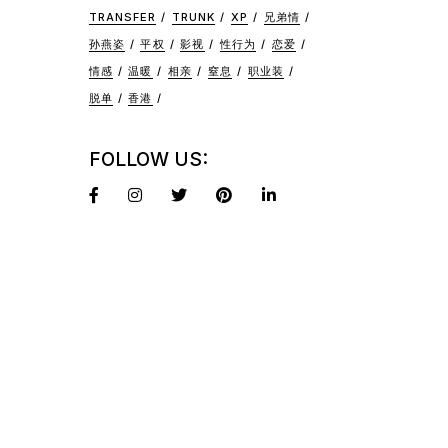
TRANSFER
TRUNK
XP
兄弟情
孙燕姿
平权
影视
性行为
恋爱
情感
温暖
相亲
窒息
职业装
脱单
香港
FOLLOW US: