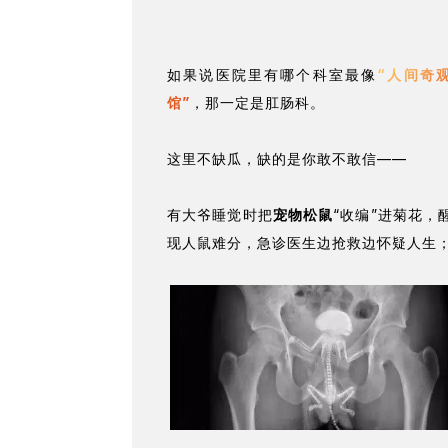
如果说医院里有哪个科室最像
“人间奇
馆”
，那一定是肛肠科。
这里不缺瓜，缺的是你敢不敢信——
有大爷睡觉时把
宠物松鼠
“收编”进菊花，
现人鼠难分，急诊医生边抢救边怀疑人生