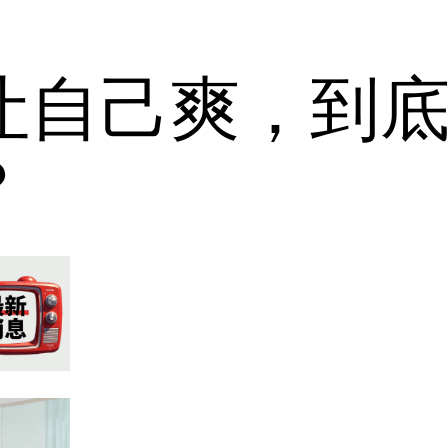
让自己爽，到
？