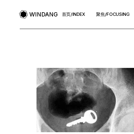
WINDANG
首页/INDEX
聚焦/FOCUSING