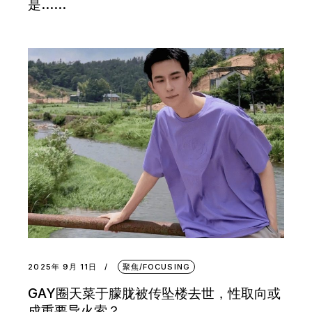
是……
2025年 9月 11日
聚焦/FOCUSING
GAY圈天菜于朦胧被传坠楼去世，性取向或
成重要导火索？