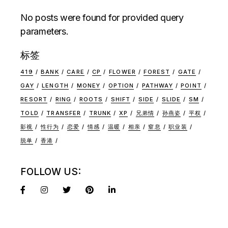
No posts were found for provided query
parameters.
标签
419
BANK
CARE
CP
FLOWER
FOREST
GATE
GAY
LENGTH
MONEY
OPTION
PATHWAY
POINT
RESORT
RING
ROOTS
SHIFT
SIDE
SLIDE
SM
TOLD
TRANSFER
TRUNK
XP
兄弟情
孙燕姿
平权
影视
性行为
恋爱
情感
温暖
相亲
窒息
职业装
脱单
香港
FOLLOW US: