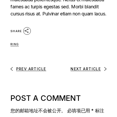
fames ac turpis egestas sed. Morbi blandit
cursus risus at. Pulvinar etiam non quam lacus.
SHARE
RING
PREV ARTICLE
NEXT ARTICLE
POST A COMMENT
您的邮箱地址不会被公开。
必填项已用
*
标注