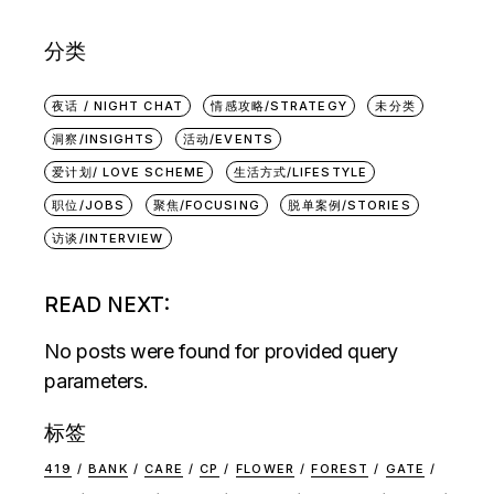
分类
夜话 / NIGHT CHAT
情感攻略/STRATEGY
未分类
洞察/INSIGHTS
活动/EVENTS
爱计划/ LOVE SCHEME
生活方式/LIFESTYLE
职位/JOBS
聚焦/FOCUSING
脱单案例/STORIES
访谈/INTERVIEW
READ NEXT:
No posts were found for provided query
parameters.
标签
419
BANK
CARE
CP
FLOWER
FOREST
GATE