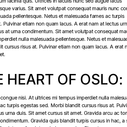
 lacinia quis. Ultrices in iaculis nunc sed augue lacus
lerisque varius. Sit amet volutpat consequat mauris nunc c
alesuada pellentesque. Netus et malesuada fames ac turpis
t. Pulvinar etiam non quam lacus. A erat nam at lectus ur
ellus at urna condimentum. Sit amet volutpat consequat ma
imperdiet nulla malesuada pellentesque. Netus et malesua
t cursus risus at. Pulvinar etiam non quam lacus. A erat
et.
E HEART OF OSLO:
congue nisi. At ultrices mi tempus imperdiet nulla males
 turpis egestas sed. Morbi blandit cursus risus at. Pulv
s urna duis. Sit amet cursus sit amet. Gravida arcu ac tor
 condimentum. Gravida quis blandit turpis cursus in hac, a s