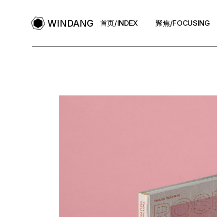
WINDANG
首页/INDEX
聚焦/FOCUSING