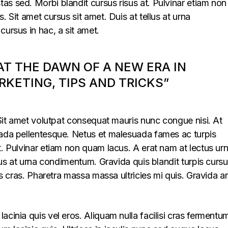
s sed. Morbi blandit cursus risus at. Pulvinar etiam non
. Sit amet cursus sit amet. Duis at tellus at urna
cursus in hac, a sit amet.
 AT THE DAWN OF A NEW ERA IN
KETING, TIPS AND TRICKS”
. Sit amet volutpat consequat mauris nunc congue nisi. At
uada pellentesque. Netus et malesuada fames ac turpis
t. Pulvinar etiam non quam lacus. A erat nam at lectus ur
llus at urna condimentum. Gravida quis blandit turpis cursu
lus cras. Pharetra massa massa ultricies mi quis. Gravida a
acinia quis vel eros. Aliquam nulla facilisi cras fermentu