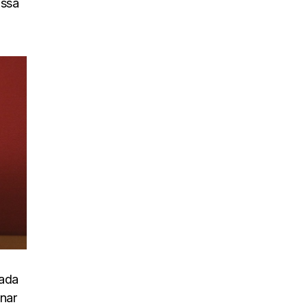
assa
uada
inar