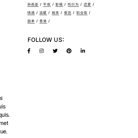
孙燕姿
平权
影视
性行为
恋爱
情感
温暖
相亲
窒息
职业装
脱单
香港
FOLLOW US:
mi
uis
quis.
amet
que.