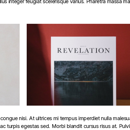
ellus integer feugiat scelerisque varius. Pharetra massa m
congue nisi. At ultrices mi tempus imperdiet nulla males
 turpis egestas sed. Morbi blandit cursus risus at. Pulv