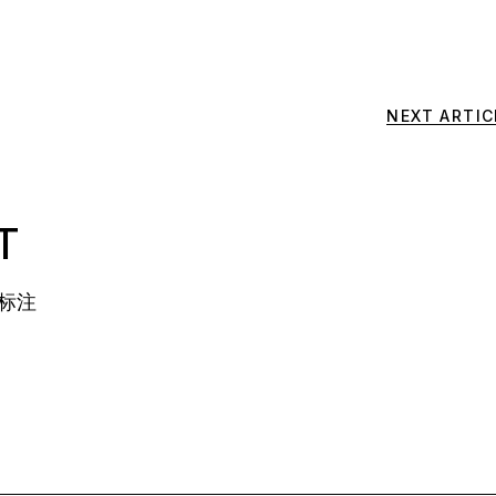
NEXT ARTIC
T
标注