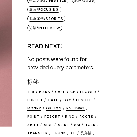
生活方式/LIFESTYLE
职位/JOBS
聚焦/FOCUSING
脱单案例/STORIES
访谈/INTERVIEW
READ NEXT:
No posts were found for
provided query parameters.
标签
419
BANK
CARE
CP
FLOWER
FOREST
GATE
GAY
LENGTH
MONEY
OPTION
PATHWAY
POINT
RESORT
RING
ROOTS
SHIFT
SIDE
SLIDE
SM
TOLD
TRANSFER
TRUNK
XP
兄弟情