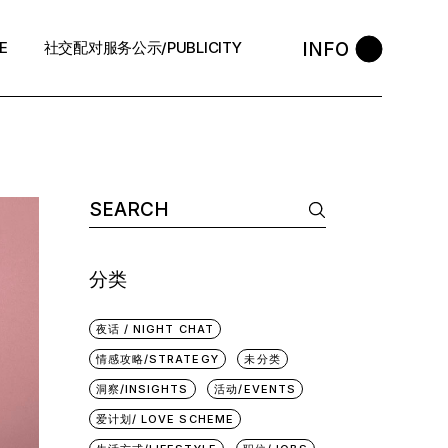
INFO
E
社交配对服务公示/PUBLICITY
STYLE
会员守则 / Policies
售后反馈 / After-Sales
退款政策 / Refund Policy
隐私政策/Privacy Policy
分类
执照资质 / Licence
中介条例 / Agency Policy
夜话 / NIGHT CHAT
情感攻略/STRATEGY
未分类
预约咨询 / Book
洞察/INSIGHTS
活动/EVENTS
爱计划/ LOVE SCHEME