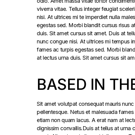
odio. Amet massa vitae tortor condimentum
viverra vitae. Tellus integer feugiat sce
nisi. At ultrices mi te imperdiet nulla m
egestas sed. Morbi blandit cursus risus a
duis. Sit amet cursus sit amet. Duis at t
nunc congue nisi. At ultrices mi tempus 
fames ac turpis egestas sed. Morbi blandi
at lectus urna duis. Sit amet cursus sit am
BASED IN TH
Sit amet volutpat consequat mauris nunc 
pellentesque. Netus et malesuada fames ac
etiam non quam lacus. A erat nam at lectu
dignissim convallis.Duis at tellus at urna