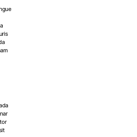
ongue
na
uris
da
 nam
uada
inar
tor
it