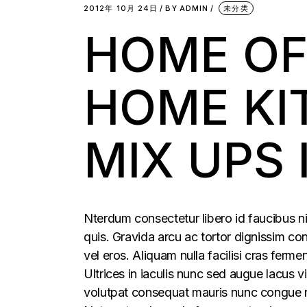
2012年 10月 24日
BY
ADMIN
未分类
HOME OF
HOME KIT
MIX UPS 
Nterdum consectetur libero id faucibus ni
quis. Gravida arcu ac tortor dignissim con
vel eros. Aliquam nulla facilisi cras fer
Ultrices in iaculis nunc sed augue lacus vi
volutpat consequat mauris nunc congue nis