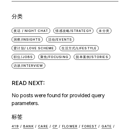
分类
夜话 / NIGHT CHAT
情感攻略/STRATEGY
未分类
洞察/INSIGHTS
活动/EVENTS
爱计划/ LOVE SCHEME
生活方式/LIFESTYLE
职位/JOBS
聚焦/FOCUSING
脱单案例/STORIES
访谈/INTERVIEW
READ NEXT:
No posts were found for provided query
parameters.
标签
419
BANK
CARE
CP
FLOWER
FOREST
GATE