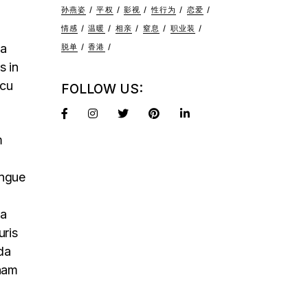
孙燕姿
平权
影视
性行为
恋爱
情感
温暖
相亲
窒息
职业装
na
脱单
香港
s in
rcu
FOLLOW US:
m
ongue
na
uris
da
 nam