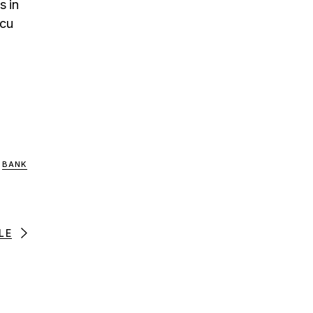
s in
rcu
BANK
LE