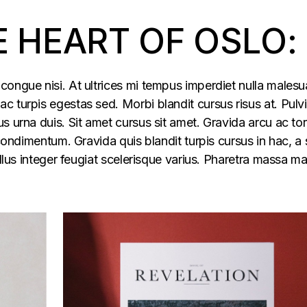
E HEART OF OSLO:
congue nisi. At ultrices mi tempus imperdiet nulla males
 turpis egestas sed. Morbi blandit cursus risus at. Pulv
s urna duis. Sit amet cursus sit amet. Gravida arcu ac tor
 condimentum. Gravida quis blandit turpis cursus in hac, a s
ellus integer feugiat scelerisque varius. Pharetra massa m