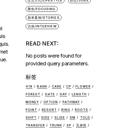
生活方式/LIFESTYLE
职位/JOBS
聚焦/FOCUSING
脱单案例/STORIES
访谈/INTERVIEW
mi
uis
READ NEXT:
quis.
amet
No posts were found for
que.
provided query parameters.
标签
419
BANK
CARE
CP
FLOWER
FOREST
GATE
GAY
LENGTH
MONEY
OPTION
PATHWAY
POINT
RESORT
RING
ROOTS
SHIFT
SIDE
SLIDE
SM
TOLD
TRANSFER
TRUNK
XP
兄弟情