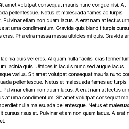
. Sit amet volutpat consequat mauris nunc congue nisi. At
uada pellentesque. Netus et malesuada fames ac turpis
t. Pulvinar etiam non quam lacus. A erat nam at lectus ur
llus at urna condimentum. Gravida quis blandit turpis cursu
lus cras. Pharetra massa massa ultricies mi quis. Gravida a
acinia quis vel eros. Aliquam nulla facilisi cras fermentu
 lacinia quis. Ultrices in iaculis nunc sed augue lacus
lerisque varius. Sit amet volutpat consequat mauris nunc c
alesuada pellentesque. Netus et malesuada fames ac turpis
t. Pulvinar etiam non quam lacus. A erat nam at lectus ur
ellus at urna condimentum. Sit amet volutpat consequat ma
imperdiet nulla malesuada pellentesque. Netus et malesua
t cursus risus at. Pulvinar etiam non quam lacus. A erat
et.