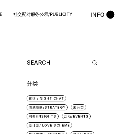
INFO
E
社交配对服务公示/PUBLICITY
STYLE
会员守则 / Policies
售后反馈 / After-Sales
退款政策 / Refund Policy
隐私政策/Privacy Policy
分类
执照资质 / Licence
中介条例 / Agency Policy
夜话 / NIGHT CHAT
情感攻略/STRATEGY
未分类
预约咨询 / Book
洞察/INSIGHTS
活动/EVENTS
爱计划/ LOVE SCHEME