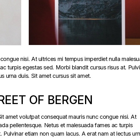
congue nisi. At ultrices mi tempus imperdiet nulla males
 turpis egestas sed. Morbi blandit cursus risus at. Pulv
s urna duis. Sit amet cursus sit amet.
REET OF BERGEN
. Sit amet volutpat consequat mauris nunc congue nisi. At
uada pellentesque. Netus et malesuada fames ac turpis
t. Pulvinar etiam non quam lacus. A erat nam at lectus ur