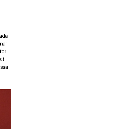
uada
inar
tor
it
assa