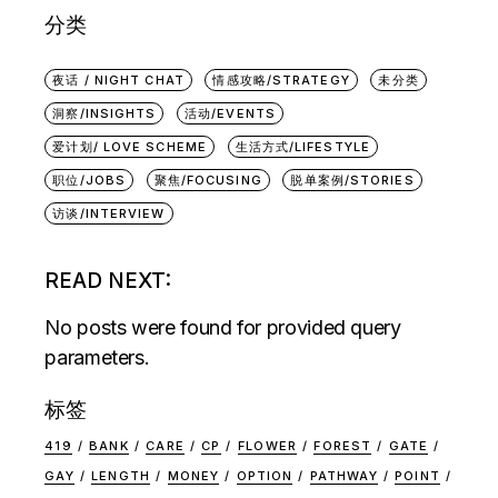
分类
夜话 / NIGHT CHAT
情感攻略/STRATEGY
未分类
洞察/INSIGHTS
活动/EVENTS
爱计划/ LOVE SCHEME
生活方式/LIFESTYLE
职位/JOBS
聚焦/FOCUSING
脱单案例/STORIES
访谈/INTERVIEW
READ NEXT:
No posts were found for provided query
parameters.
标签
419
BANK
CARE
CP
FLOWER
FOREST
GATE
GAY
LENGTH
MONEY
OPTION
PATHWAY
POINT