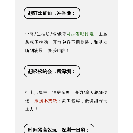
想狂欢蹦迪→冲香港：
中环/兰桂坊/铜锣湾
同志酒吧扎堆
，主题
趴氛围拉满，开放包容不用伪装，和基友
嗨到凌晨，快乐翻倍！
想轻松约会→蹲深圳：
打卡点集中、消费亲民，海边/摩天轮随便
选，
浪漫不费钱
；氛围包容，低调甜宠无
压力！
时间紧高效玩→深圳一日游：