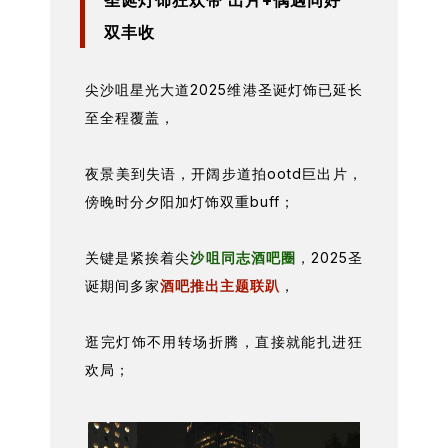
圣诞灯饰狂欢带 出片+偶遇同好
双丰收
尖沙咀星光大道2025维港圣诞灯饰已延长
至全程覆盖，
夜景美到失语，开阔步道拍ootd巨出片，
傍晚时分夕阳加灯饰双重buff；
关键是紧挨着尖
沙咀同志酒吧圈
，2025圣
诞期间多家
酒吧推出主题联趴
，
逛完灯饰不用转场折腾，直接就能扎进狂
欢局；