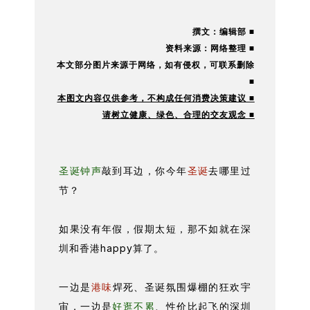
撰文：编辑部 ■
资料来源：网络整理 ■
本文部分图片来源于网络，如有
侵权，可联系删除
■
本图文内容仅供参考，不构成任何消费决策建议 ■
请树立健康、绿色、合理的交友观念 ■
圣诞钟声
敲到耳边，你今年
圣诞
去哪里过
节？
如果没有年假，假期太短，那不如就在深
圳和香港happy算了。
一边是
港味
焊死、圣诞氛围爆棚的狂欢宇
宙，一边是
好逛不累
、性价比起飞的深圳