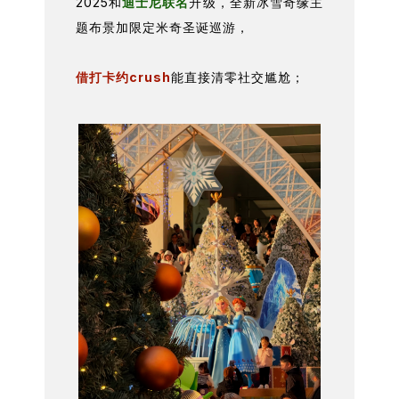
2025和
迪士尼联名
升级，全新冰雪奇缘主
题布景加限定米奇圣诞巡游，
借打卡约crush
能直接清零社交尴尬；