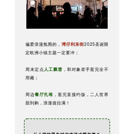
偏爱浪漫氛围的，
湾仔利东街
2025圣诞限
定欧洲小镇主题一定要冲；
周末定点
人工飘雪
，和对象牵手逛完全不
用藏；
周边
餐厅扎堆
，逛完直接约饭，二人世界
甜到齁，浪漫值拉满！