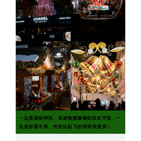
一边是
港味
焊死、圣诞氛围爆棚的狂欢宇宙，一
边是
好逛不累
、性价比起飞的深圳浪漫局！