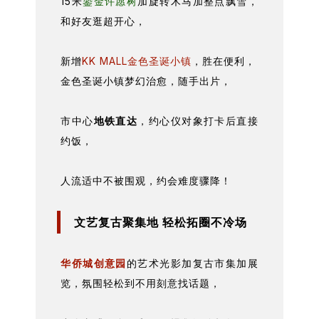
15米
鎏金许愿树
加旋转木马加整点飘雪，
和好友逛超开心，
新增
KK MALL金色圣诞小镇
，胜在便利，
金色圣诞小镇梦幻治愈，随手出片，
市中心
地铁直达
，约心仪对象打卡后直接
约饭，
人流适中不被围观，约会难度骤降！
文艺复古聚集地 轻松拓圈不冷场
华侨城创意园
的艺术光影加复古市集加展
览，氛围轻松到不用刻意找话题，