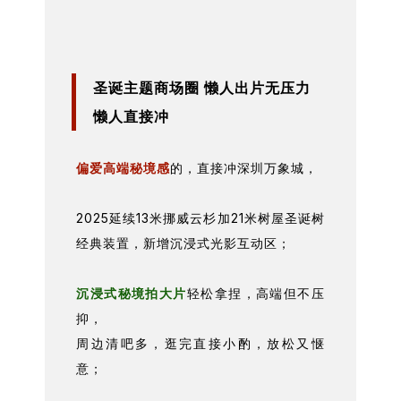
圣诞主题商场圈 懒人出片无压力
懒人直接冲
偏爱高端秘境感
的，直接冲深圳万象城，
2025延续13米挪威云杉加21米树屋圣诞树
经典装置，新增沉浸式光影互动区；
沉浸式秘境拍大片
轻松拿捏，高端但不压
抑，
周边清吧多，逛完直接小酌，放松又惬
意；