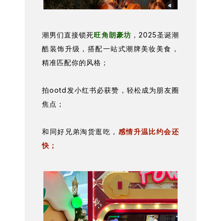
潮男们直接锁死
旺角朗豪坊
，2025圣诞潮
酷装饰升级，搭配一站式潮牌美妆美食，
精准匹配你的风格；
拍ootd发小红书必获赞，轻松成为朋友圈
焦点；
和同好兄弟淘货逛吃，
感情升温比约会还
快；