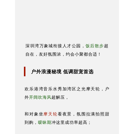
深圳湾万象城衔接人才公园，
饭后散步
超
自在，友好氛围浓，约会小聚都合适！
户外浪漫秘境 低调甜宠首选
欢乐港湾音乐水秀加湾区之光摩天轮，户
外
开阔吹海风
超解压，
和对象坐
摩天轮
看夜景，氛围拉满拍照甜
到齁，
暧昧期
冲这里成功率超高；