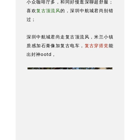
小众咖啡厅多，和同好慢逛深聊超舒服；
喜欢
复古顶流风
的，深圳中航城君尚别错
过；
深圳中航城君尚走复古顶流风，米兰小镇
质感加石膏像加复古电车，
复古穿搭党
能
出封神ootd，