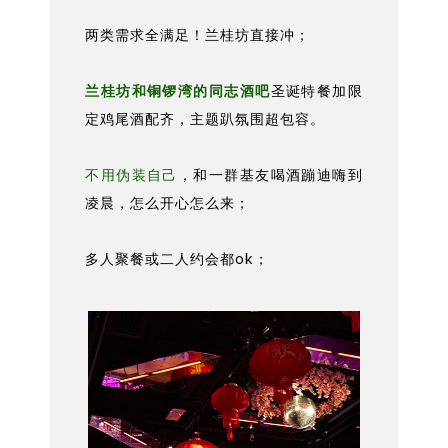
两类需求全满足！兰桂坊直接冲；
兰桂坊和铜锣湾的同志酒吧
圣诞特餐加限
定鸡尾酒配齐，主题趴氛围超包容。
不用伪装自己
，和一群基友喝酒蹦迪嗨到
凌晨，怎么开心怎么来；
多人聚餐或二人约会都ok；