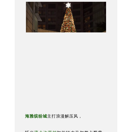
海雅缤纷城
主打浪漫解压风，