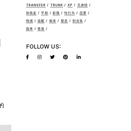
TRANSFER
TRUNK
XP
兄弟情
孙燕姿
平权
影视
性行为
恋爱
情感
温暖
相亲
窒息
职业装
名
脱单
香港
FOLLOW US:
的