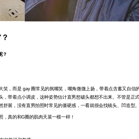
Y？
呢？
笑，而是 gay 圈常见的抿嘴笑，嘴角微微上扬，带着点含蓄又自信
头，带着点小调皮，这种姿势估计直男想破头都想不出来。不管是正
然舒展，没有直男拍照时常见的僵硬感，一看就很会找镜头、凹造型
照，真的和G圈的肌肉天菜一模一样！