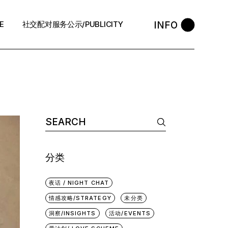
INFO
E
社交配对服务公示/PUBLICITY
STYLE
会员守则 / Policies
售后反馈 / After-Sales
退款政策 / Refund Policy
Search
for:
隐私政策/Privacy Policy
执照资质 / Licence
分类
中介条例 / Agency Policy
夜话 / NIGHT CHAT
预约咨询 / Book
情感攻略/STRATEGY
未分类
洞察/INSIGHTS
活动/EVENTS