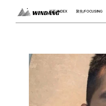
Skip
to
the
首页/INDEX
聚焦/FOCUSING
content