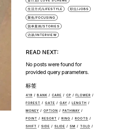
爱计划/ LOVE SCHEME
生活方式/LIFESTYLE
职位/JOBS
聚焦/FOCUSING
脱单案例/STORIES
访谈/INTERVIEW
READ NEXT:
No posts were found for
provided query parameters.
标签
419
BANK
CARE
CP
FLOWER
FOREST
GATE
GAY
LENGTH
MONEY
OPTION
PATHWAY
POINT
RESORT
RING
ROOTS
SHIFT
SIDE
SLIDE
SM
TOLD