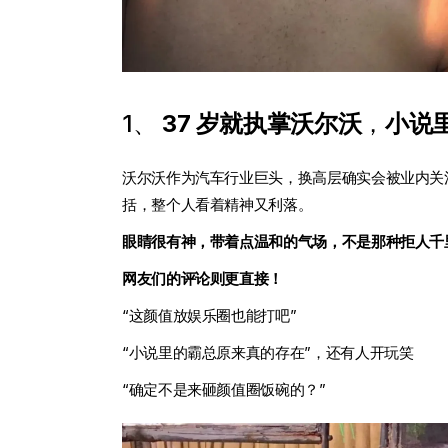
1、
37 岁就执掌沃尔沃
，
小说
沃尔沃作为汽车行业巨头，换高层确实会被业内关
括，整个人看着精神又利落。
眼睛很有神，带着点温和的气场，不是那种拒人千
网友们的评论则更直接！
“这颜值放娱乐圈也能打吧”
“小说里的霸总原来真的存在”，还有人开玩笑
“确定不是来砸颜值圈饭碗的？”