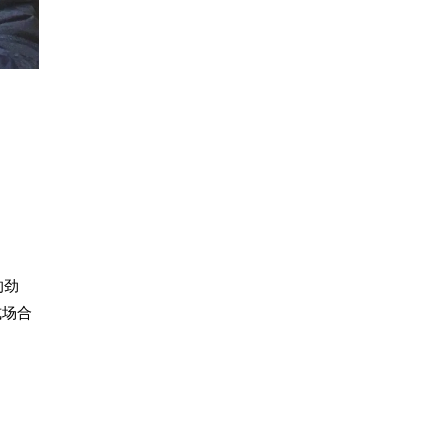
的劲
式场合
。