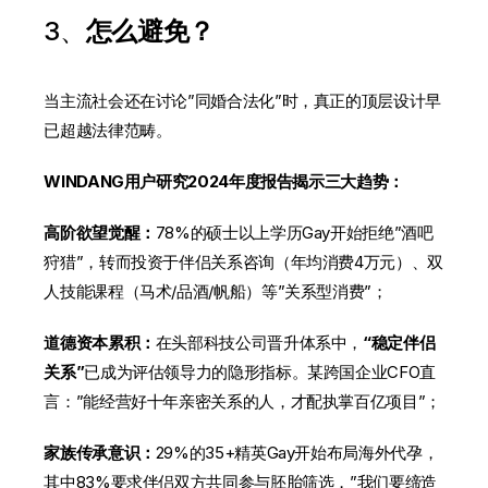
3、
怎么避免？
当主流社会还在讨论”同婚合法化”时，真正的顶层设计早
已超越法律范畴。
WINDANG用户研究2024年度报告揭示三大趋势：
高阶欲望觉醒：
78%的硕士以上学历Gay开始拒绝”酒吧
狩猎”，转而投资于伴侣关系咨询（年均消费4万元）、双
人技能课程（马术/品酒/帆船）等”关系型消费”；
道德资本累积：
在头部科技公司晋升体系中，
“稳定伴侣
关系”
已成为评估领导力的隐形指标。某跨国企业CFO直
言：”能经营好十年亲密关系的人，才配执掌百亿项目”；
家族传承意识：
29%的35+精英Gay开始布局海外代孕，
其中83%要求伴侣双方共同参与胚胎筛选，”我们要缔造