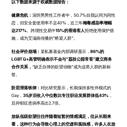
以下数据来源于权威数据报告：
健康危机：
深圳男男性工作者中，50.7%自我认同为同性
恋，但安全套使用率不足40%，近三年
梅毒感染率增幅
达217%
。跨境性交易中
15%的香港客人
拒绝使用保护措
施，成为艾滋病传播的”桥梁人群”。
社会评价崩塌：
某私募基金内部调研显示，
86%的
LGBTQ+高管明确表示不会与”荔枝公园常客”建立商务
合作关系，
“缺乏自律的欲望动物”成为这类人群的新标
签。
阶层滑落铁律：
对比研究显示，长期保持多性伴模式的
Gay，
35岁后收入中位数比专注职业发展群体低43%
，
且抑郁症患病率高出2.7倍。
放纵低级欲望往往伴随着短暂的情感满足，但从长期来
看，这种行为会导致心理上的空虚和孤独感，许多人在放