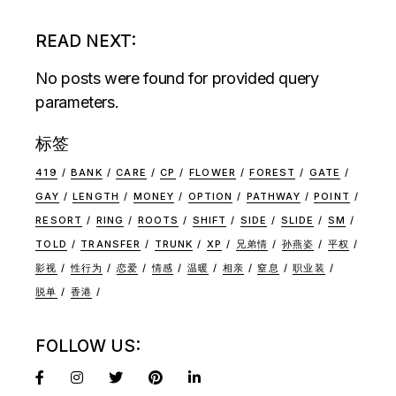
READ NEXT:
No posts were found for provided query
parameters.
标签
419
BANK
CARE
CP
FLOWER
FOREST
GATE
GAY
LENGTH
MONEY
OPTION
PATHWAY
POINT
RESORT
RING
ROOTS
SHIFT
SIDE
SLIDE
SM
TOLD
TRANSFER
TRUNK
XP
兄弟情
孙燕姿
平权
影视
性行为
恋爱
情感
温暖
相亲
窒息
职业装
脱单
香港
FOLLOW US: