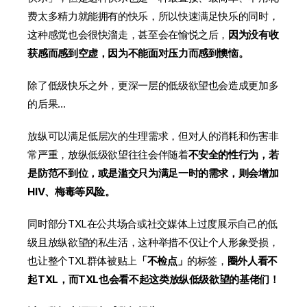
费太多精力就能拥有的快乐，所以快速满足快乐的同时，
这种感觉也会很快溜走，甚至会在愉悦之后，
因为没有收
获感而感到空虚，因为不能面对压力而感到懊恼。
除了低级快乐之外，更深一层的低级欲望也会造成更加多
的后果…
放纵可以满足低层次的生理需求，但对人的消耗和伤害非
常严重，放纵低级欲望往往会伴随着
不安全的性行为，若
是防范不到位，或是滥交只为满足一时的需求，则会增加
HIV、梅毒等风险。
同时部分TXL在公共场合或社交媒体上过度展示自己的低
级且放纵欲望的私生活，这种举措不仅让个人形象受损，
也让整个TXL群体被贴上
「不检点」
的标签，
圈外人看不
起TXL，而TXL也会看不起这类放纵低级欲望的基佬们！