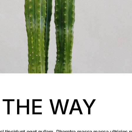
N THE WAY
sl tincidunt eget nullam. Pharetra massa massa ultricies 