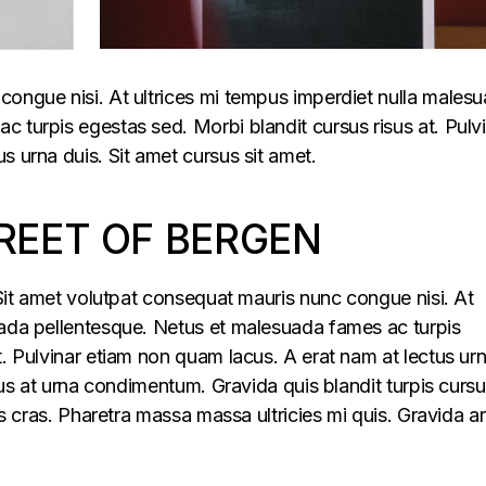
congue nisi. At ultrices mi tempus imperdiet nulla males
 turpis egestas sed. Morbi blandit cursus risus at. Pulv
s urna duis. Sit amet cursus sit amet.
REET OF BERGEN
. Sit amet volutpat consequat mauris nunc congue nisi. At
uada pellentesque. Netus et malesuada fames ac turpis
t. Pulvinar etiam non quam lacus. A erat nam at lectus ur
llus at urna condimentum. Gravida quis blandit turpis cursu
lus cras. Pharetra massa massa ultricies mi quis. Gravida a