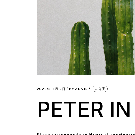
2020年 4月 3日
BY
ADMIN
未分类
PETER I
Nterdum consectetur libero id faucibus ni