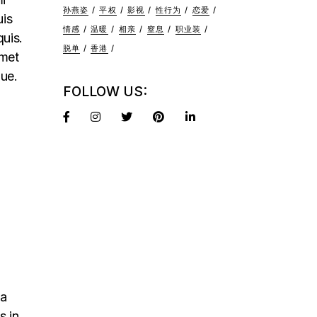
孙燕姿
平权
影视
性行为
恋爱
uis
情感
温暖
相亲
窒息
职业装
quis.
脱单
香港
amet
que.
FOLLOW US:
na
s in