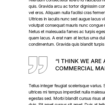
quis. Gravida arcu ac tortor dignissim con
vel eros. Aliquam nulla facilisi cras fer
Ultrices in iaculis nunc sed augue lacus vi
volutpat consequat mauris nunc congue nis
Netus et malesuada fames ac turpis egesta
quam lacus. A erat nam at lectus urna duis
condimentum. Gravida quis blandit turpis 
“I THINK WE ARE
COMMERCIAL MAR
Tellus integer feugiat scelerisque varius
ultrices mi tempus imperdiet nulla males
egestas sed. Morbi blandit cursus risus a
duis. Sit amet cursus sit amet. Duis at te