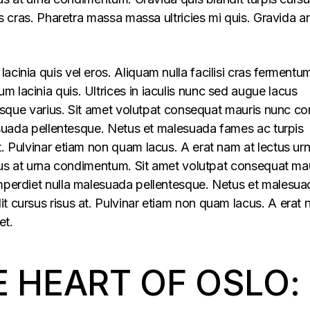
lus cras. Pharetra massa massa ultricies mi quis. Gravida a
acinia quis vel eros. Aliquam nulla facilisi cras fermentu
 lacinia quis. Ultrices in iaculis nunc sed augue lacus
lerisque varius. Sit amet volutpat consequat mauris nunc c
alesuada pellentesque. Netus et malesuada fames ac turpis
t. Pulvinar etiam non quam lacus. A erat nam at lectus ur
ellus at urna condimentum. Sit amet volutpat consequat ma
imperdiet nulla malesuada pellentesque. Netus et malesua
t cursus risus at. Pulvinar etiam non quam lacus. A erat
et.
E HEART OF OSLO: