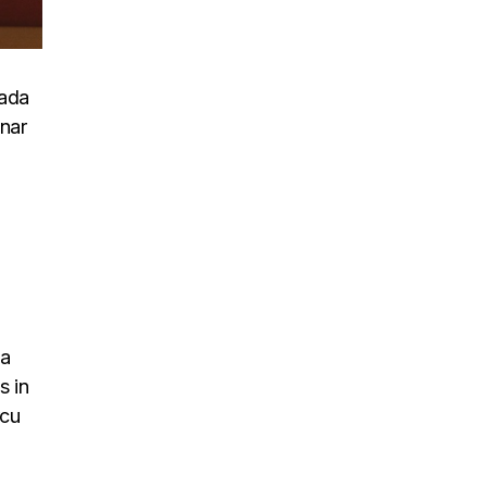
uada
inar
na
s in
rcu