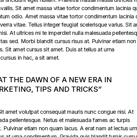
vallis. Sit amet massa vitae tortor condimentum lacinia q
mentum odio. Amet massa vitae tortor condimentum lacinia 
verra vitae. Tellus integer feugiat scelerisque varius. Sit 
i. At ultrices mi te imperdiet nulla malesuada pellentes
s sed. Morbi blandit cursus risus at. Pulvinar etiam non
. Sit amet cursus sit amet. Duis at tellus at urna
cursus in hac, a sit amet.
 AT THE DAWN OF A NEW ERA IN
KETING, TIPS AND TRICKS”
. Sit amet volutpat consequat mauris nunc congue nisi. At
uada pellentesque. Netus et malesuada fames ac turpis
t. Pulvinar etiam non quam lacus. A erat nam at lectus ur
llus at urna condimentum. Gravida quis blandit turpis cursu