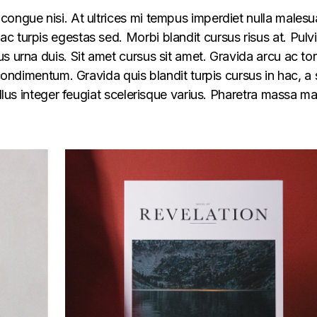
congue nisi. At ultrices mi tempus imperdiet nulla males
 turpis egestas sed. Morbi blandit cursus risus at. Pulv
s urna duis. Sit amet cursus sit amet. Gravida arcu ac tor
 condimentum. Gravida quis blandit turpis cursus in hac, a s
ellus integer feugiat scelerisque varius. Pharetra massa m