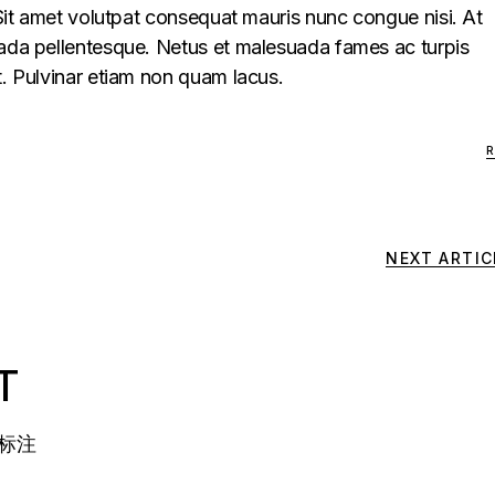
. Sit amet volutpat consequat mauris nunc congue nisi. At
uada pellentesque. Netus et malesuada fames ac turpis
t. Pulvinar etiam non quam lacus.
NEXT ARTIC
T
标注