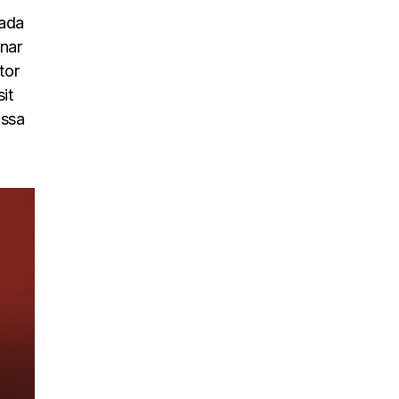
uada
inar
tor
it
assa