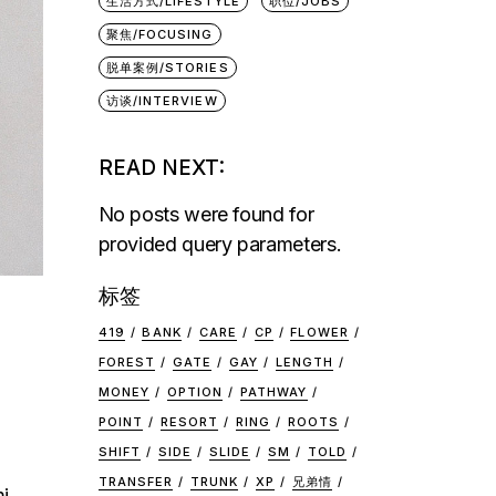
生活方式/LIFESTYLE
职位/JOBS
聚焦/FOCUSING
脱单案例/STORIES
访谈/INTERVIEW
READ NEXT:
No posts were found for
provided query parameters.
标签
419
BANK
CARE
CP
FLOWER
FOREST
GATE
GAY
LENGTH
MONEY
OPTION
PATHWAY
POINT
RESORT
RING
ROOTS
SHIFT
SIDE
SLIDE
SM
TOLD
TRANSFER
TRUNK
XP
兄弟情
mi