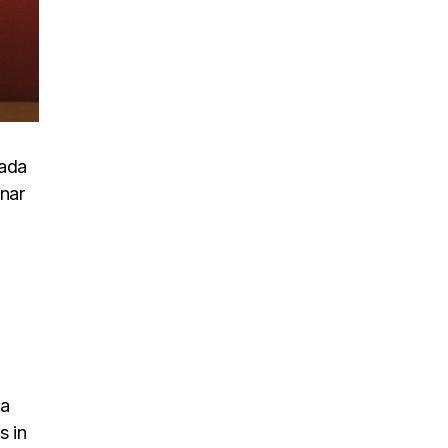
uada
inar
na
s in