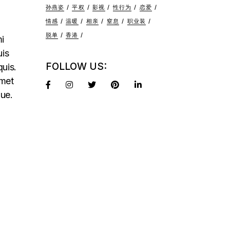
孙燕姿
平权
影视
性行为
恋爱
情感
温暖
相亲
窒息
职业装
脱单
香港
mi
uis
FOLLOW US:
quis.
amet
que.