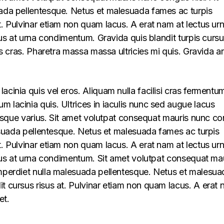
uada pellentesque. Netus et malesuada fames ac turpis
t. Pulvinar etiam non quam lacus. A erat nam at lectus ur
llus at urna condimentum. Gravida quis blandit turpis cursu
lus cras. Pharetra massa massa ultricies mi quis. Gravida a
acinia quis vel eros. Aliquam nulla facilisi cras fermentu
 lacinia quis. Ultrices in iaculis nunc sed augue lacus
lerisque varius. Sit amet volutpat consequat mauris nunc c
alesuada pellentesque. Netus et malesuada fames ac turpis
t. Pulvinar etiam non quam lacus. A erat nam at lectus ur
ellus at urna condimentum. Sit amet volutpat consequat ma
imperdiet nulla malesuada pellentesque. Netus et malesua
t cursus risus at. Pulvinar etiam non quam lacus. A erat
et.