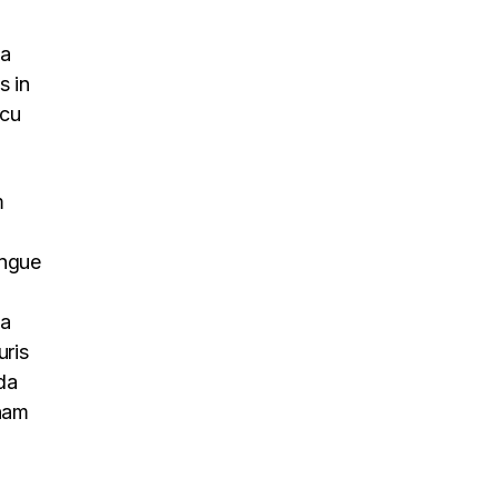
na
s in
rcu
m
ongue
na
uris
da
 nam