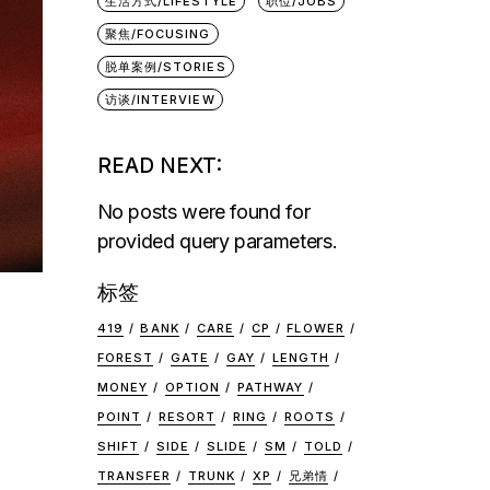
生活方式/LIFESTYLE
职位/JOBS
聚焦/FOCUSING
脱单案例/STORIES
访谈/INTERVIEW
READ NEXT:
No posts were found for
provided query parameters.
标签
419
BANK
CARE
CP
FLOWER
FOREST
GATE
GAY
LENGTH
MONEY
OPTION
PATHWAY
POINT
RESORT
RING
ROOTS
SHIFT
SIDE
SLIDE
SM
TOLD
TRANSFER
TRUNK
XP
兄弟情