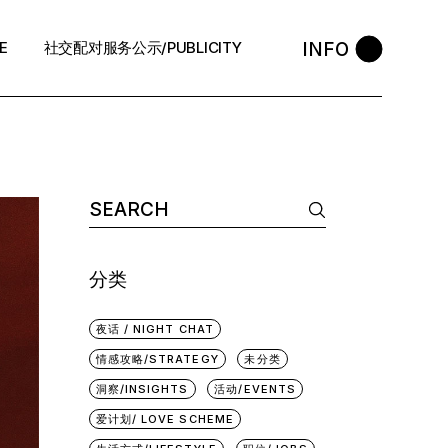
INFO
E
社交配对服务公示/PUBLICITY
STYLE
会员守则 / Policies
售后反馈 / After-Sales
退款政策 / Refund Policy
隐私政策/Privacy Policy
分类
执照资质 / Licence
中介条例 / Agency Policy
夜话 / NIGHT CHAT
情感攻略/STRATEGY
未分类
预约咨询 / Book
洞察/INSIGHTS
活动/EVENTS
爱计划/ LOVE SCHEME