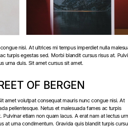
congue nisi. At ultrices mi tempus imperdiet nulla males
 turpis egestas sed. Morbi blandit cursus risus at. Pulv
s urna duis. Sit amet cursus sit amet.
REET OF BERGEN
. Sit amet volutpat consequat mauris nunc congue nisi. At
uada pellentesque. Netus et malesuada fames ac turpis
t. Pulvinar etiam non quam lacus. A erat nam at lectus ur
llus at urna condimentum. Gravida quis blandit turpis cursu