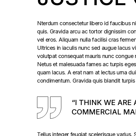
Nterdum consectetur libero id faucibus ni
quis. Gravida arcu ac tortor dignissim con
vel eros. Aliquam nulla facilisi cras fer
Ultrices in iaculis nunc sed augue lacus vi
volutpat consequat mauris nunc congue nis
Netus et malesuada fames ac turpis egesta
quam lacus. A erat nam at lectus urna duis
condimentum. Gravida quis blandit turpis 
“I THINK WE ARE
COMMERCIAL MAR
Tellus integer feugiat scelerisque varius