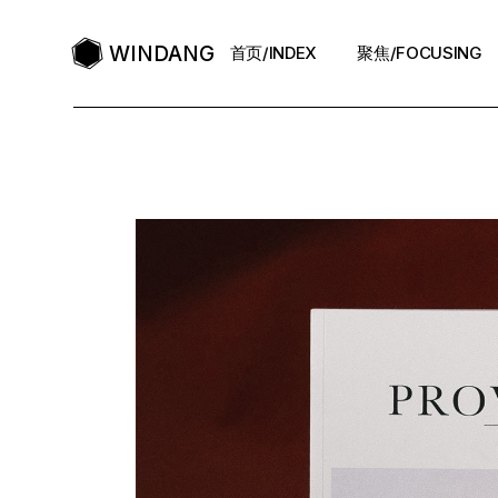
WINDANG
首页/INDEX
聚焦/FOCUSING