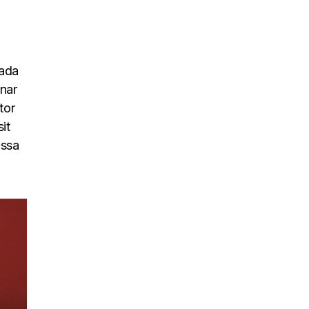
uada
inar
tor
it
assa