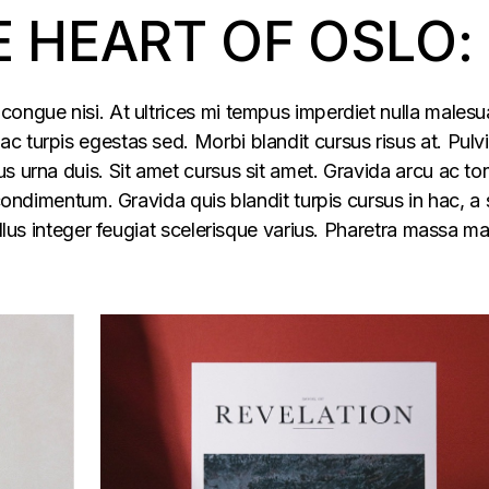
E HEART OF OSLO:
congue nisi. At ultrices mi tempus imperdiet nulla males
 turpis egestas sed. Morbi blandit cursus risus at. Pulv
s urna duis. Sit amet cursus sit amet. Gravida arcu ac tor
 condimentum. Gravida quis blandit turpis cursus in hac, a s
ellus integer feugiat scelerisque varius. Pharetra massa m