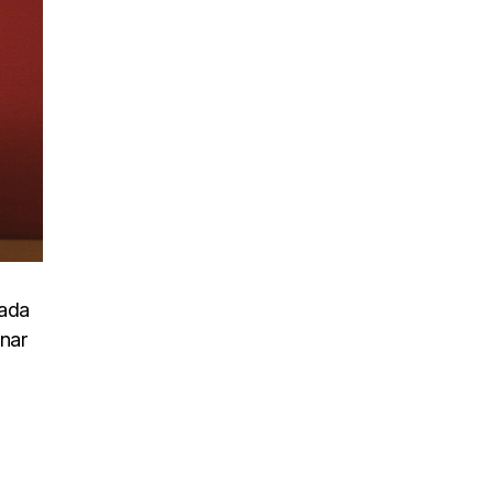
uada
inar