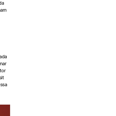
da
 nam
uada
inar
tor
it
assa