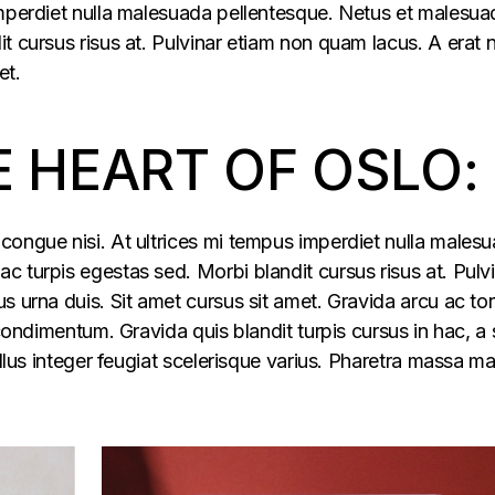
imperdiet nulla malesuada pellentesque. Netus et malesua
t cursus risus at. Pulvinar etiam non quam lacus. A erat
et.
E HEART OF OSLO:
congue nisi. At ultrices mi tempus imperdiet nulla males
 turpis egestas sed. Morbi blandit cursus risus at. Pulv
s urna duis. Sit amet cursus sit amet. Gravida arcu ac tor
 condimentum. Gravida quis blandit turpis cursus in hac, a s
ellus integer feugiat scelerisque varius. Pharetra massa m