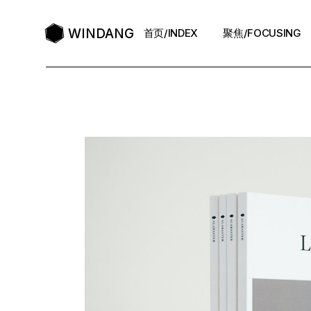
WINDANG
首页/INDEX
聚焦/FOCUSING