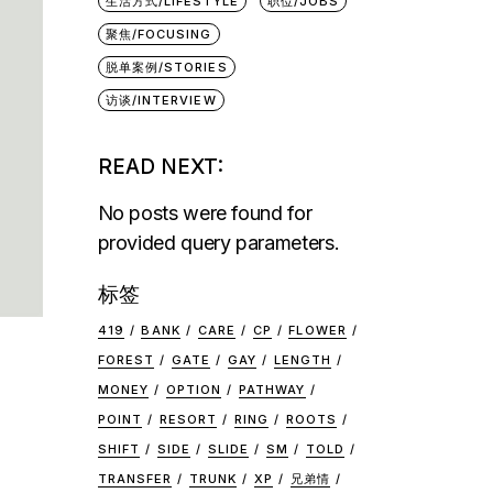
生活方式/LIFESTYLE
职位/JOBS
聚焦/FOCUSING
脱单案例/STORIES
访谈/INTERVIEW
READ NEXT:
No posts were found for
provided query parameters.
标签
419
BANK
CARE
CP
FLOWER
FOREST
GATE
GAY
LENGTH
MONEY
OPTION
PATHWAY
POINT
RESORT
RING
ROOTS
SHIFT
SIDE
SLIDE
SM
TOLD
TRANSFER
TRUNK
XP
兄弟情