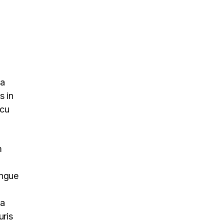
na
s in
rcu
m
ongue
na
uris