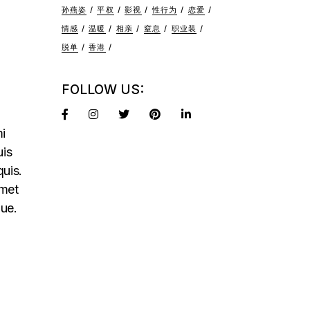
孙燕姿
平权
影视
性行为
恋爱
情感
温暖
相亲
窒息
职业装
脱单
香港
FOLLOW US:
mi
uis
quis.
amet
que.