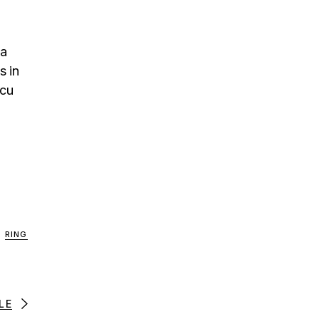
na
s in
rcu
RING
LE