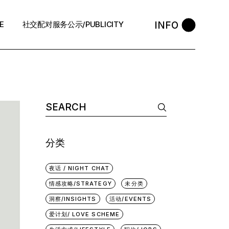
INFO
E
社交配对服务公示/PUBLICITY
STYLE
会员守则 / Policies
售后反馈 / After-Sales
退款政策 / Refund Policy
隐私政策/Privacy Policy
分类
执照资质 / Licence
中介条例 / Agency Policy
夜话 / NIGHT CHAT
情感攻略/STRATEGY
未分类
预约咨询 / Book
洞察/INSIGHTS
活动/EVENTS
爱计划/ LOVE SCHEME