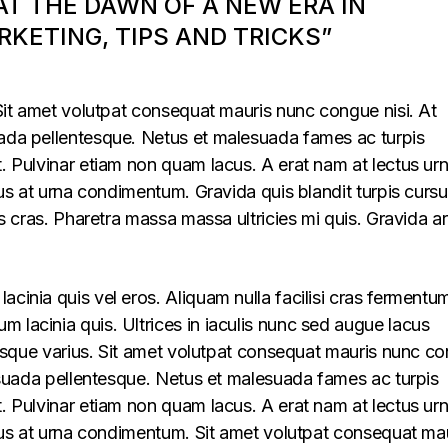
 AT THE DAWN OF A NEW ERA IN
KETING, TIPS AND TRICKS”
. Sit amet volutpat consequat mauris nunc congue nisi. At
uada pellentesque. Netus et malesuada fames ac turpis
t. Pulvinar etiam non quam lacus. A erat nam at lectus ur
llus at urna condimentum. Gravida quis blandit turpis cursu
lus cras. Pharetra massa massa ultricies mi quis. Gravida a
acinia quis vel eros. Aliquam nulla facilisi cras fermentu
 lacinia quis. Ultrices in iaculis nunc sed augue lacus
lerisque varius. Sit amet volutpat consequat mauris nunc c
alesuada pellentesque. Netus et malesuada fames ac turpis
t. Pulvinar etiam non quam lacus. A erat nam at lectus ur
ellus at urna condimentum. Sit amet volutpat consequat ma