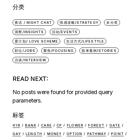
分类
夜话 / NIGHT CHAT
情感攻略/STRATEGY
未分类
洞察/INSIGHTS
活动/EVENTS
爱计划/ LOVE SCHEME
生活方式/LIFESTYLE
职位/JOBS
聚焦/FOCUSING
脱单案例/STORIES
访谈/INTERVIEW
READ NEXT:
No posts were found for provided query
parameters.
标签
419
BANK
CARE
CP
FLOWER
FOREST
GATE
GAY
LENGTH
MONEY
OPTION
PATHWAY
POINT