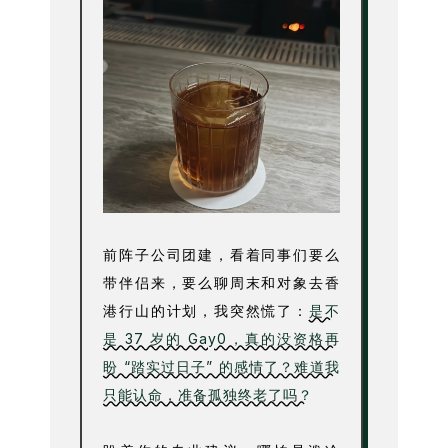
前阵子公司团建，看着同事们要么
带伴侣来，要么聊周末和对象去香
港行山的计划，我突然慌了：
是不
是 37 岁的 Gay0，真的没资格再
盼 “踏实过日子” 的感情了？难道我
只能认命，准备孤独终老了吗？