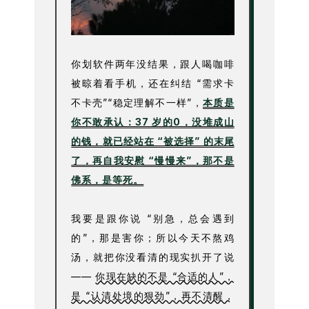
你划软件两年没结果，跟人喝咖啡
被晾着看手机，还在纠结 “需求卡
不卡壳”“稳定理解不一样”，
本质是
你不敢承认：37 岁的0，没堆成山
的钱，就已经站在 “被选择” 的末尾
了，再自我安慰 “慢慢来”，那不是
佛系，是等死。
我要是跟你说 “别急，总会遇到
的”，那是害你；所以今天不熬鸡
汤，就把你没看清的现实扒开了说
——
你现在缺的不是 “合适的人”，
是 “认清处境的狠劲”，再不清醒，