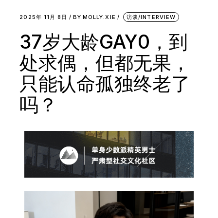
2025年 11月 8日
BY
MOLLY.XIE
访谈/INTERVIEW
37岁大龄GAY0，到
处求偶，但都无果，
只能认命孤独终老了
吗？