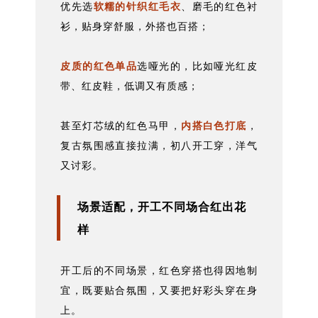
优先选
软糯的针织红毛衣
、磨毛的红色衬
衫，贴身穿舒服，外搭也百搭；
皮质的红色单品
选哑光的，比如哑光红皮
带、红皮鞋，低调又有质感；
甚至灯芯绒的红色马甲，
内搭白色打底
，
复古氛围感直接拉满，初八开工穿，洋气
又讨彩。
场景适配，开工不同场合红出花
样
开工后的不同场景，红色穿搭也得因地制
宜，既要贴合氛围，又要把好彩头穿在身
上。