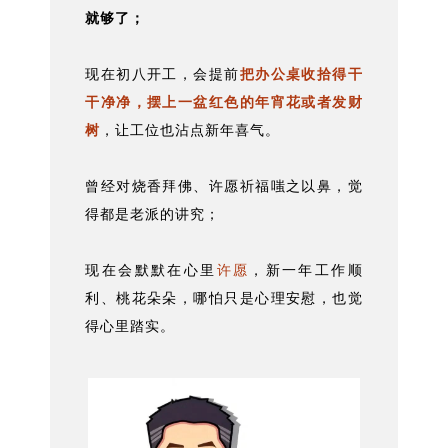
就够了；
现在初八开工，会提前
把办公桌收拾得干
干净净，摆上一盆红色的年宵花或者发财
树
，让工位也沾点新年喜气。
曾经对烧香拜佛、许愿祈福嗤之以鼻，觉
得都是老派的讲究；
现在会默默在心里
许愿
，新一年工作顺
利、桃花朵朵，哪怕只是心理安慰，也觉
得心里踏实。