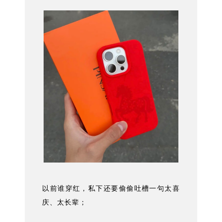
以前谁穿红，私下还要偷偷吐槽一句太喜
庆、太长辈；