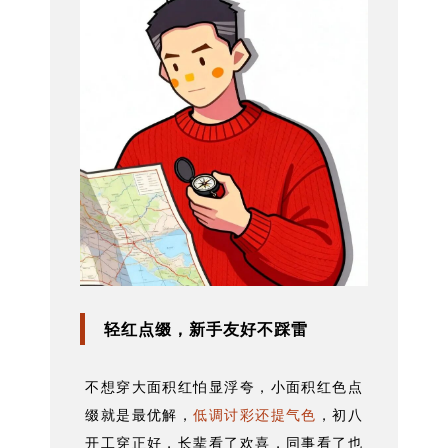
轻红点缀，新手友好不踩雷
不想穿大面积红怕显浮夸，小面积红色点
缀就是最优解，
低调讨彩还提气色
，初八
开工穿正好，长辈看了欢喜，同事看了也