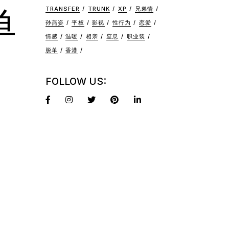
单
TRANSFER
TRUNK
XP
兄弟情
孙燕姿
平权
影视
性行为
恋爱
情感
温暖
相亲
窒息
职业装
脱单
香港
FOLLOW US: