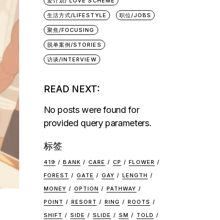
爱计划/ LOVE SCHEME
生活方式/LIFESTYLE
职位/JOBS
聚焦/FOCUSING
脱单案例/STORIES
访谈/INTERVIEW
READ NEXT:
No posts were found for
provided query parameters.
标签
419
BANK
CARE
CP
FLOWER
FOREST
GATE
GAY
LENGTH
MONEY
OPTION
PATHWAY
POINT
RESORT
RING
ROOTS
SHIFT
SIDE
SLIDE
SM
TOLD