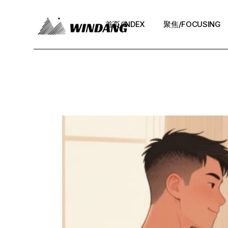
Skip
to
the
首页/INDEX
聚焦/FOCUSING
content