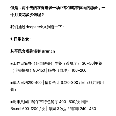
但是，两个男的在香港谈一场正常但略带体面的恋爱，一
个月要花多少钱呢？
我们通过deepseek来判断一下：
1. 日常饮食：
从平民套餐到轻奢 Brunch
■工作日简餐（各自解决）早餐（茶餐厅） 30−50∣午餐
（连锁快餐）80-150 | 晚餐（自理） 100−200
■单人日均210-400 | 情侣合计 $420-800 / 日（非共同用
餐）
■周末共同用餐午市特色餐厅 400−800/次∣周日
Brunch600-1200 / 次 | 每周 3 次甜品咖啡 240−450