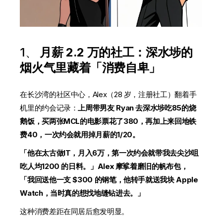
1、
月薪 2.2 万的社工：深水埗的
烟火气里藏着「消费自卑」
在长沙湾的社区中心，Alex（28 岁，注册社工）翻着手
机里的约会记录：
上周带男友 Ryan 去深水埗吃85的烧
鹅饭，买两张MCL的电影票花了380，再加上来回地铁
费40，一次约会就用掉月薪的1/20。
「他在太古做IT，月入6万，第一次约会就带我去尖沙咀
吃人均1200 的日料。」Alex 摩挲着磨旧的帆布包，
「我回送他一支 $300 的钢笔，他转手就送我块 Apple
Watch，当时真的想找地缝钻进去。」
这种消费差距在同居后愈发明显。