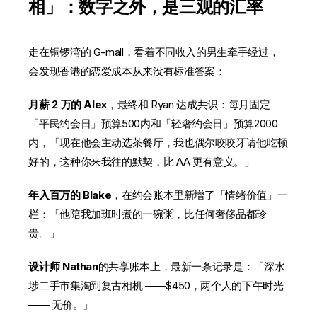
相」：数字之外，是三观的汇率
走在铜锣湾的 G-mall，看着不同收入的男生牵手经过，
会发现香港的恋爱成本从来没有标准答案：
月薪 2 万的 Alex
，最终和 Ryan 达成共识：每月固定
「平民约会日」预算500内和「轻奢约会日」预算2000
内，「现在他会主动选茶餐厅，我也偶尔咬咬牙请他吃顿
好的，这种你来我往的默契，比 AA 更有意义。」
年入百万的 Blake
，在约会账本里新增了「情绪价值」一
栏：「他陪我加班时煮的一碗粥，比任何奢侈品都珍
贵。」
设计师 Nathan
的共享账本上，最新一条记录是：「深水
埗二手市集淘到复古相机 ——$450，两个人的下午时光
—— 无价。」