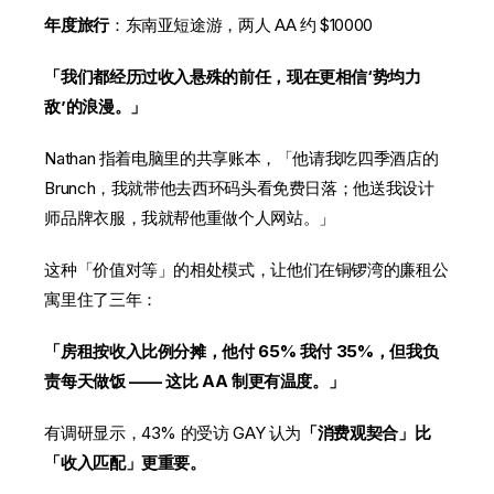
年度旅行
：东南亚短途游，两人 AA 约 $10000
「我们都经历过收入悬殊的前任，现在更相信‘势均力
敌’的浪漫。」
Nathan 指着电脑里的共享账本，「他请我吃四季酒店的
Brunch，我就带他去西环码头看免费日落；他送我设计
师品牌衣服，我就帮他重做个人网站。」
这种「价值对等」的相处模式，让他们在铜锣湾的廉租公
寓里住了三年：
「房租按收入比例分摊，他付 65% 我付 35%，但我负
责每天做饭 —— 这比 AA 制更有温度。」
有调研显示，43% 的受访 GAY 认为
「消费观契合」比
「收入匹配」更重要。