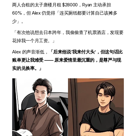
两人合租的太子唐楼月租 $28000，Ryan 主动承担
60%，但 Alex 仍觉得「连买厕纸都要计算自己该摊多
少」。
「有次他说想去日本跨年，我偷偷查了机票酒店，发现要
花掉我一个月工资。」
Alex 的声音渐低，
「后来他说‘我来付大头’，但这句话比
账单更让我难受 —— 原来爱情里最沉重的，是尊严与现
实的兑换率。」