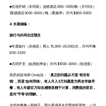
■住宿开销（非同居）连锁酒店 800−1200/晚（月均1次）
∣星级酒店3000-5000 / 晚（看频率）月均 $800-5000
4. 长期储备：
旅行与共同生活预支
■年度旅行（东南亚）两人 10,000−20,000/次，月均平摊
830-3330
■共同开支（如房租押金）月均 $1000-3000（按进度）
风昂的咨询师 Cindy说：「
真正的问题从不是‘有没有
钱’，而是‘如何用钱’。有人月入3万却愿意为男友学做早
餐，有人年薪百万却在感情里精于计算，消费观的背后，
是对‘平等’的理解。
」
这些故事像一面镜子，照出香港基友恋爱的双面性：一边