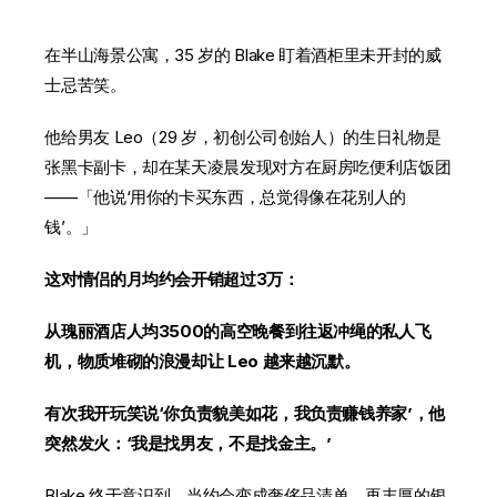
在半山海景公寓，35 岁的 Blake 盯着酒柜里未开封的威
士忌苦笑。
他给男友 Leo（29 岁，初创公司创始人）的生日礼物是
张黑卡副卡，却在某天凌晨发现对方在厨房吃便利店饭团
——「他说‘用你的卡买东西，总觉得像在花别人的
钱’。」
这对情侣的月均约会开销超过3万：
从瑰丽酒店人均3500的高空晚餐到往返冲绳的私人飞
机，物质堆砌的浪漫却让 Leo 越来越沉默。
有次我开玩笑说‘你负责貌美如花，我负责赚钱养家’，他
突然发火：‘我是找男友，不是找金主。’
Blake 终于意识到，当约会变成奢侈品清单，再丰厚的银