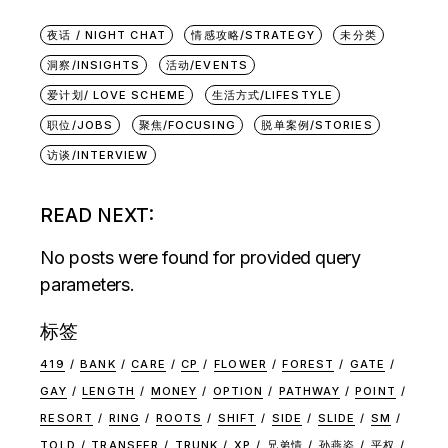
夜话 / NIGHT CHAT
情感攻略/STRATEGY
未分类
洞察/INSIGHTS
活动/EVENTS
爱计划/ LOVE SCHEME
生活方式/LIFESTYLE
职位/JOBS
聚焦/FOCUSING
脱单案例/STORIES
访谈/INTERVIEW
READ NEXT:
No posts were found for provided query
parameters.
标签
419
BANK
CARE
CP
FLOWER
FOREST
GATE
GAY
LENGTH
MONEY
OPTION
PATHWAY
POINT
RESORT
RING
ROOTS
SHIFT
SIDE
SLIDE
SM
TOLD
TRANSFER
TRUNK
XP
兄弟情
孙燕姿
平权