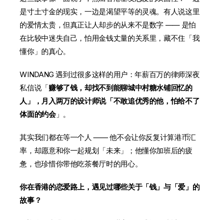
是寸土寸金的现实，一边是渴望平等的灵魂。有人说这里
的爱情太贵，但真正让人却步的从来不是数字 —— 是怕
在比较中迷失自己，怕用金钱丈量的关系里，藏不住「我
懂你」的真心。
WINDANG 遇到过很多这样的用户：年薪百万的律师深夜
私信说「
赚够了钱，却找不到能聊城中村糖水铺回忆的
人」，月入两万的设计师说「不敢追优秀的他，怕给不了
体面的约会
」。
其实我们都在等一个人 —— 他不会让你反复计算港币汇
率，却愿意和你一起规划「未来」；他懂你加班后的疲
惫，也珍惜你带他吃茶餐厅时的用心。
你在香港的恋爱路上，遇见过哪些关于「钱」与「爱」的
故事？