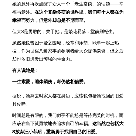
她的意外再次点醒了众人一个「老生常谈」的话题——幸
福与意外。
在这个复杂多变的世界里，我们每个人都在为
幸福而努力，但意外却总是不期而至。
但大S是勇敢的，关于她，是繁花易落，堂前荆杞生。
虽然她也曾困于爱之围城，经常和床垫、账单一起上热
搜，作为世俗八卦家事的参演者给大众提供谈资，但之后
却也依旧迸发出顽强的生命力。
有人说她是：
一生索爱，遍体鳞伤，却仍然相信爱。
据说，她离去时家人都在身边，应该也包括她找回的旧爱
具俊晔。
时间总是有限的，我们似乎不能总是等待完美的时机，而
应该在当下就勇敢地去追求自己的幸福。
这当然也包括大
S放弃汪小菲后，重新勇于找回自己的旧爱。