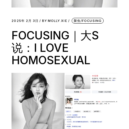
2025年 2月 3日
BY
MOLLY.XIE
聚焦/FOCUSING
FOCUSING｜大S
说：I LOVE
HOMOSEXUAL