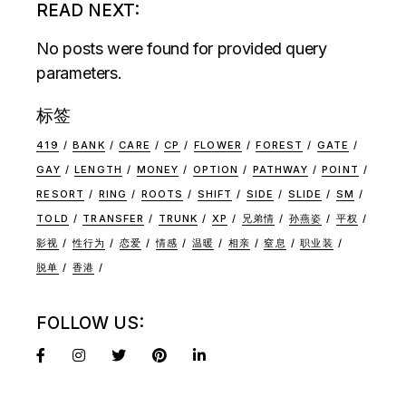
READ NEXT:
No posts were found for provided query
parameters.
标签
419
BANK
CARE
CP
FLOWER
FOREST
GATE
GAY
LENGTH
MONEY
OPTION
PATHWAY
POINT
RESORT
RING
ROOTS
SHIFT
SIDE
SLIDE
SM
TOLD
TRANSFER
TRUNK
XP
兄弟情
孙燕姿
平权
影视
性行为
恋爱
情感
温暖
相亲
窒息
职业装
脱单
香港
FOLLOW US: