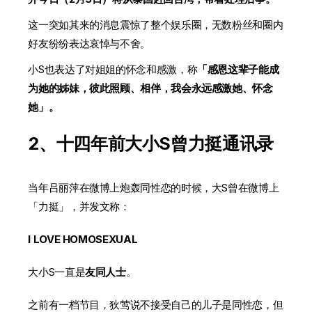
这一突如其来的消息震惊了整个娱乐圈，无数粉丝和圈内
好友纷纷表达哀悼与不舍。
小S也表达了对姐姐的怀念和感激，称
「感恩这辈子能成
为她的姊妹，彼此照顾、相伴，我会永远感激她、怀念
她」。
2、十四年前大小S曾力挺通讯录
当年吕丽萍在微博上炮轰同性恋的时候，大S曾在微博上
「力挺」，并发文称：
I LOVE HOMOSEXUAL
大小S一直是
友同人士
。
之前有一档节目，狄莺说不接受自己的儿子是同性恋，但