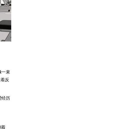
像一束
想着反
爱经历
别着