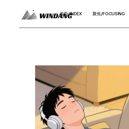
Skip
to
the
首页/INDEX
聚焦/FOCUSING
content