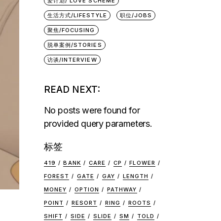
爱计划/ LOVE SCHEME
生活方式/LIFESTYLE
职位/JOBS
聚焦/FOCUSING
脱单案例/STORIES
访谈/INTERVIEW
READ NEXT:
No posts were found for
provided query parameters.
标签
419
BANK
CARE
CP
FLOWER
FOREST
GATE
GAY
LENGTH
MONEY
OPTION
PATHWAY
POINT
RESORT
RING
ROOTS
SHIFT
SIDE
SLIDE
SM
TOLD