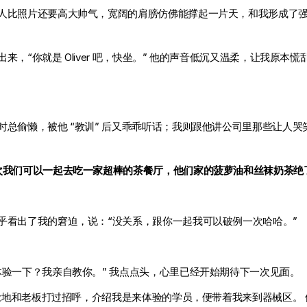
人比照片还要高大帅气，宽阔的肩膀仿佛能撑起一片天，和我形成了
“你就是 Oliver 吧，快坐。” 他的声音低沉又温柔，让我原本慌
总偷懒，被他 “教训” 后又乖乖听话；我则跟他讲公司里那些让人哭
次我们可以一起去吃一家超棒的茶餐厅，他们家的菠萝油和丝袜奶茶绝
乎看出了我的窘迫，说：“没关系，跟你一起我可以破例一次哈哈。”
验一下？我亲自教你。” 我点点头，心里已经开始期待下一次见面。
熟稔地和老板打过招呼，介绍我是来体验的学员，便带着我来到器械区。 