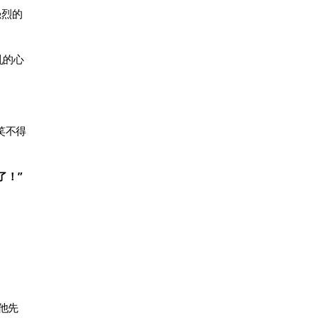
强烈的
乱的心
笑不得
了！”
他先