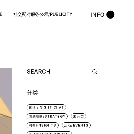
INFO
E
社交配对服务公示/PUBLICITY
STYLE
会员守则 / Policies
售后反馈 / After-Sales
退款政策 / Refund Policy
Search
for:
隐私政策/Privacy Policy
执照资质 / Licence
分类
中介条例 / Agency Policy
夜话 / NIGHT CHAT
预约咨询 / Book
情感攻略/STRATEGY
未分类
洞察/INSIGHTS
活动/EVENTS