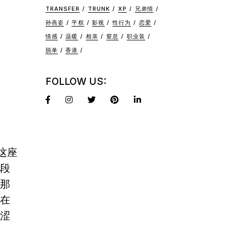
香
TRANSFER
TRUNK
XP
兄弟情
孙燕姿
平权
影视
性行为
恋爱
情感
温暖
相亲
窒息
职业装
脱单
香港
FOLLOW US:
这座
段
那
在
涩