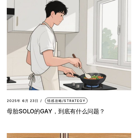
2025年 6月 23日
情感攻略/STRATEGY
母胎SOLO的GAY，到底有什么问题？