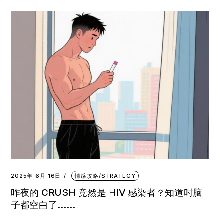
2025年 6月 16日
情感攻略/STRATEGY
昨夜的 CRUSH 竟然是 HIV 感染者？知道时脑
子都空白了……