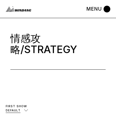
情感攻
略/STRATEGY
FIRST SHOW
DEFAULT