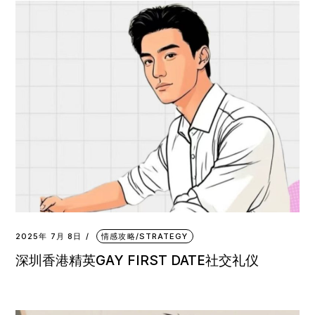
2025年 7月 8日
情感攻略/STRATEGY
深圳香港精英GAY FIRST DATE社交礼仪