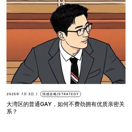
2025年 7月 3日
情感攻略/STRATEGY
大湾区的普通GAY，如何不费劲拥有优质亲密关
系？