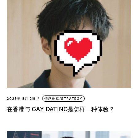
2025年 8月 2日
情感攻略/STRATEGY
在香港与 GAY DATING是怎样一种体验？