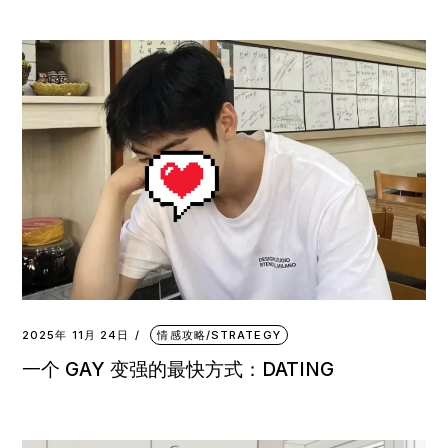
2025年 11月 24日
情感攻略/STRATEGY
一个 GAY 变强的最快方式：DATING