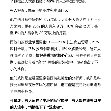
个数据让人大跌眼镜：
46%
的人选择放弃续签。
有人好奇，能留下的高才究竟凭什么：
他们的月薪中位数约 4 万港币，大部分人收入在 2 万 – 4
万之间，更有 25% 的人月入 8 万，10% 突破 12 万，甚
至 1% 的人能拿到 30 万以上的月薪。
而他们的职业版图更集中 ——23% 扎进商业贸易，19%
深耕金融，17% 投身创新科技，11% 做保险经纪，这四大
领域占了 7 成，
恰好是香港的核心产业。
可鲜少有人注意
到，在这批带着 “高才” 标签的赴港者中，gay 也占了不
小的比例。
他们或许是金融圈里穿着西装敲键盘的分析师，或许是科
技公司里熬夜改代码的程序员，也可能是贸易公司里跑遍
全球的业务员。
可最终，有人留在了中环的写字楼里，有人却在通关口岸
的人流中，悄悄按下了 “退出键”。