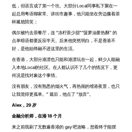
低，但语言成了第一个坎。大部分Local同事私下聚在一
起总用粤语聊家常、讲街市趣事，他只能坐在旁边攥着茶
杯尴尬陪笑；
偶尔被约去茶餐厅，连 “冻柠茶少甜”“菠萝油要热酥” 的
点单暗语都要反应半天。后来他突然明白，不是香港不
好，是他始终融不进这里的生活。
在香港，大部分港漂也只能和港漂玩在一起，鲜少人能融
入本地Local的社区。在人都认识不了几个的情况下，更
何况是找对象这个事情。
没有朋友，没有熟悉的烟火气，再热闹的维港夜景，也只
让我觉得更孤单。” 最后，他点了 “放弃”。
Alex，29 岁
金融分析师，在港 18 个月
来之前我刷了无数遍香港的 gay 吧攻略，想着终于能摆