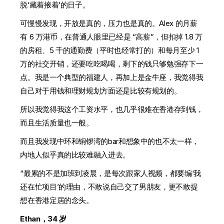
脱‘藏着掖着’的日子。
可慢慢发现，开放是真的，压力也是真的。Alex 的月薪
有 6 万港币，在普通人眼里已经是 “高薪”，但扣掉 1.8 万
的房租、5 千的通勤费（平时也经常打的）和每月至少 1
万的社交开销，还要吃吃喝喝，剩下的钱只够勉强存下一
点。我是一个典型的福建人，再加上是金牛座，我觉得我
自己对于用钱和理财规划方面还是比较有规划的。
所以我觉得我这个工资水平，也几乎很难在香港存到钱，
而且生活质量也一般。
而且我发现中环和铜锣湾的bar和想象中的也不太一样，
内地人似乎真的比较难融入进去。
“最累的不是加班到凌晨，是每次跟家人视频，都要编‘我
还在忙项目’的理由，不敢说自己交了男朋友，更不敢提
想在香港定居的念头。
Ethan，34 岁