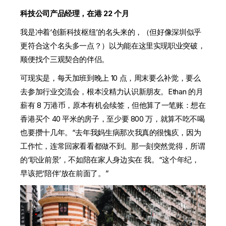
科技公司产品经理，在港 22 个月
我是冲着‘创新科技枢纽’的名头来的，（但好像深圳似乎
更符合这个名头多一点？）以为能在这里实现职业突破，
顺便找个三观契合的伴侣。
可现实是，每天加班到晚上 10 点，周末要么补觉，要么
去参加行业交流会，根本没精力认识新朋友。Ethan 的月
薪有 8 万港币，原本有机会续签，但他算了一笔账：想在
香港买个 40 平米的房子，至少要 800 万，就算不吃不喝
也要攒十几年。“去年我妈生病那次我真的很愧疚，因为
工作忙，连常回家看看都做不到。那一刻突然觉得，所谓
的‘职业前景’，不如陪在家人身边实在 我。“这个年纪，
早该把‘陪伴’放在前面了。”