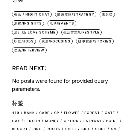
夜话 / NIGHT CHAT
情感攻略/STRATEGY
未分类
洞察/INSIGHTS
活动/EVENTS
爱计划/ LOVE SCHEME
生活方式/LIFESTYLE
职位/JOBS
聚焦/FOCUSING
脱单案例/STORIES
访谈/INTERVIEW
READ NEXT:
No posts were found for provided query
parameters.
标签
419
BANK
CARE
CP
FLOWER
FOREST
GATE
GAY
LENGTH
MONEY
OPTION
PATHWAY
POINT
RESORT
RING
ROOTS
SHIFT
SIDE
SLIDE
SM