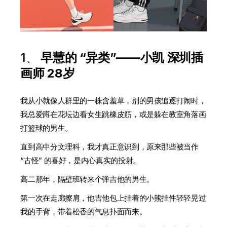
1、
早慧的 “异类”——小凯 深圳插
画师 28岁
我从小就像人群里的一株含羞草，别的男孩追逐打闹时，
我总爱蹲在花坛边看女生跳橡皮筋，或是躲在教室角落画
打篮球的男生。
直到高中分文理科，我才真正意识到，原来那些被当作
“古怪” 的喜好，是内心真实的投射。
高二那年，隔壁班转来个弹吉他的男生。
第一次在走廊擦肩，他吉他包上挂着的小熊挂件轻轻晃过
我的手背，带着松香的气息扑面而来。