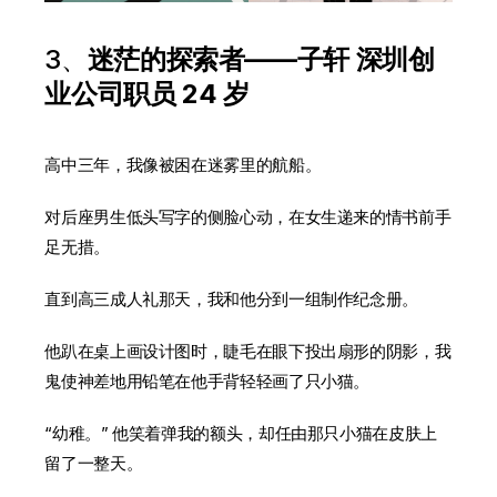
3
、
迷茫的探索者——子轩 深圳创
业公司职员 24 岁
高中三年，我像被困在迷雾里的航船。
对后座男生低头写字的侧脸心动，在女生递来的情书前手
足无措。
直到高三成人礼那天，我和他分到一组制作纪念册。
他趴在桌上画设计图时，睫毛在眼下投出扇形的阴影，我
鬼使神差地用铅笔在他手背轻轻画了只小猫。
“幼稚。” 他笑着弹我的额头，却任由那只小猫在皮肤上
留了一整天。