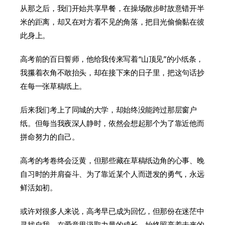
从那之后，我们开始共享早餐，在操场散步时故意错开半
米的距离，却又在对方看不见的角落，把目光偷偷黏在彼
此身上。
高考前的百日誓师，他给我传来写着“山顶见”的小纸条，
我攥着衣角不敢抬头，却在接下来的日子里，把这句话抄
在每一张草稿纸上。
后来我们考上了同城的大学，却始终没能跨过那层窗户
纸。但每当我夜深人静时，依然会想起那个为了靠近他而
拼命努力的自己。
高考的考卷终会泛黄，但那些藏在草稿纸边角的心事、晚
自习时的并肩奋斗、为了靠近某个人而迸发的勇气，永远
鲜活如初。
或许对很多人来说，高考早已成为回忆，但那份在迷茫中
寻找自我、在爱意里汲取力量的成长，始终照亮着未来的