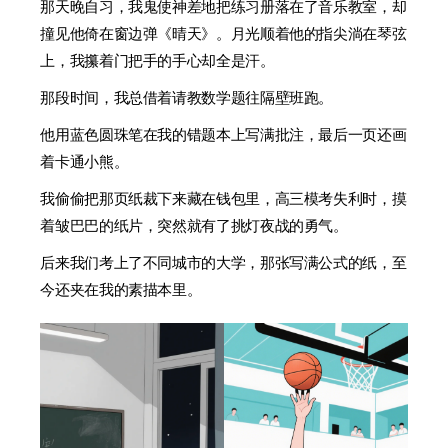
那天晚自习，我鬼使神差地把练习册落在了音乐教室，却
撞见他倚在窗边弹《晴天》。月光顺着他的指尖淌在琴弦
上，我攥着门把手的手心却全是汗。
那段时间，我总借着请教数学题往隔壁班跑。
他用蓝色圆珠笔在我的错题本上写满批注，最后一页还画
着卡通小熊。
我偷偷把那页纸裁下来藏在钱包里，高三模考失利时，摸
着皱巴巴的纸片，突然就有了挑灯夜战的勇气。
后来我们考上了不同城市的大学，那张写满公式的纸，至
今还夹在我的素描本里。