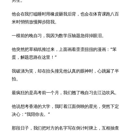
男生。
他会在我打瞌睡时用橡皮砸我后背，也会在体育课跑八百
米时悄悄放慢脚步陪我。
一模前的晚自习，我因为数学压轴题急得掉眼泪。
他突然把草稿纸推过来，上面画着歪歪扭扭的漫画：“笨
蛋，解题思路在这里！”
我破涕为笑，却在抬头撞见他认真的眼神时，心跳漏了半
拍。
最疯狂的是高考前一个月，我们翘了晚自习去江边吹风。
他说想考香港的大学，我盯着江面倒映的星光，突然下定
决心：“我陪你去。”
那段日子，我们把对方的名字写在倒计时牌上，互相抽查