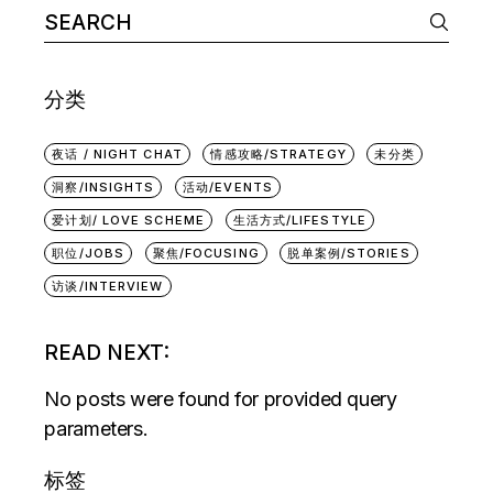
Search
for:
分类
夜话 / NIGHT CHAT
情感攻略/STRATEGY
未分类
洞察/INSIGHTS
活动/EVENTS
爱计划/ LOVE SCHEME
生活方式/LIFESTYLE
职位/JOBS
聚焦/FOCUSING
脱单案例/STORIES
访谈/INTERVIEW
READ NEXT:
No posts were found for provided query
parameters.
标签