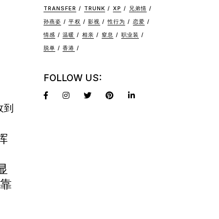
TRANSFER
TRUNK
XP
兄弟情
孙燕姿
平权
影视
性行为
恋爱
情感
温暖
相亲
窒息
职业装
脱单
香港
FOLLOW US:
收到
挥
。
显
能靠