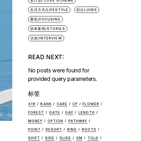
爱计划/ LOVE SCHEME
生活方式/LIFESTYLE
职位/JOBS
聚焦/FOCUSING
脱单案例/STORIES
访谈/INTERVIEW
READ NEXT:
No posts were found for
provided query parameters.
标签
419
BANK
CARE
CP
FLOWER
FOREST
GATE
GAY
LENGTH
MONEY
OPTION
PATHWAY
POINT
RESORT
RING
ROOTS
SHIFT
SIDE
SLIDE
SM
TOLD