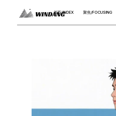
Skip
to
the
首页/INDEX
聚焦/FOCUSING
content