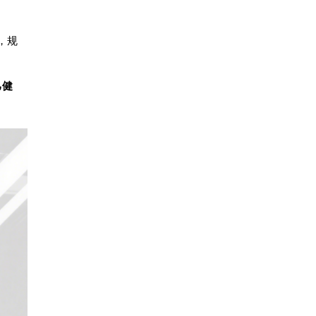
，规
己健