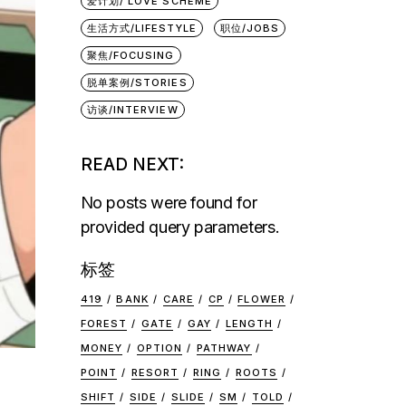
爱计划/ LOVE SCHEME
生活方式/LIFESTYLE
职位/JOBS
聚焦/FOCUSING
脱单案例/STORIES
访谈/INTERVIEW
READ NEXT:
No posts were found for
provided query parameters.
标签
419
BANK
CARE
CP
FLOWER
FOREST
GATE
GAY
LENGTH
MONEY
OPTION
PATHWAY
POINT
RESORT
RING
ROOTS
SHIFT
SIDE
SLIDE
SM
TOLD