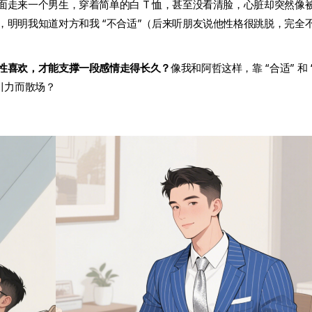
走来一个男生，穿着简单的白 T 恤，甚至没看清脸，心脏却突然像
明明我知道对方和我 “不合适”（后来听朋友说他性格很跳脱，完全
性喜欢，才能支撑一段感情走得长久？
像我和阿哲这样，靠 “合适” 和 
引力而散场？