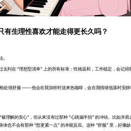
只有生理性喜欢才能走得更长久吗？
法。
去列在 “理想型清单” 上的所有标准：性格温和，工作稳定，会记得
他相处很舒服 —— 他会在我加班时送来热咖啡，会在我情绪低落时安静
“被理解的安心”，但从来没有过那种 “心跳漏半拍” 的冲动。比如并肩
也不会有那种 “想更紧一点” 的本能反应。这种 “舒服” 里，好像