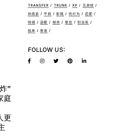
性
TRANSFER
TRUNK
XP
兄弟情
孙燕姿
平权
影视
性行为
恋爱
情感
温暖
相亲
窒息
职业装
脱单
香港
FOLLOW US:
炸”
家庭
。
人更
主