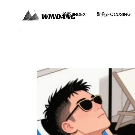
Skip
to
the
首页/INDEX
聚焦/FOCUSING
content