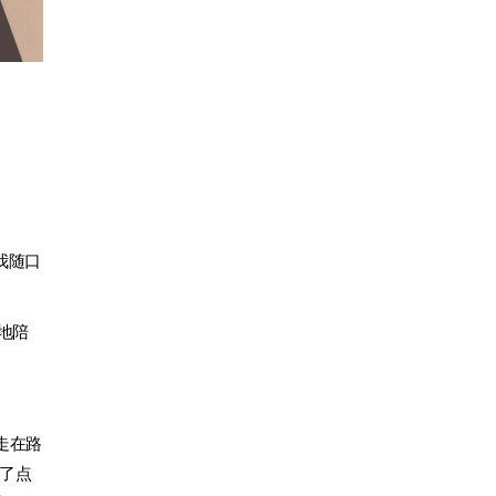
我随口
地陪
走在路
缺了点