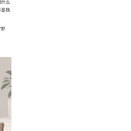
被什么
不是我
“舒