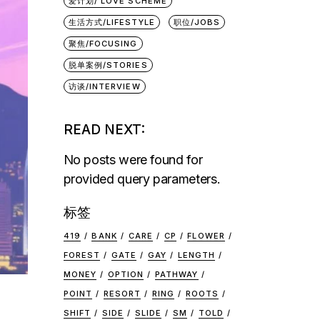
爱计划/ LOVE SCHEME
生活方式/LIFESTYLE
职位/JOBS
聚焦/FOCUSING
脱单案例/STORIES
访谈/INTERVIEW
READ NEXT:
No posts were found for
provided query parameters.
标签
419
BANK
CARE
CP
FLOWER
FOREST
GATE
GAY
LENGTH
MONEY
OPTION
PATHWAY
POINT
RESORT
RING
ROOTS
SHIFT
SIDE
SLIDE
SM
TOLD