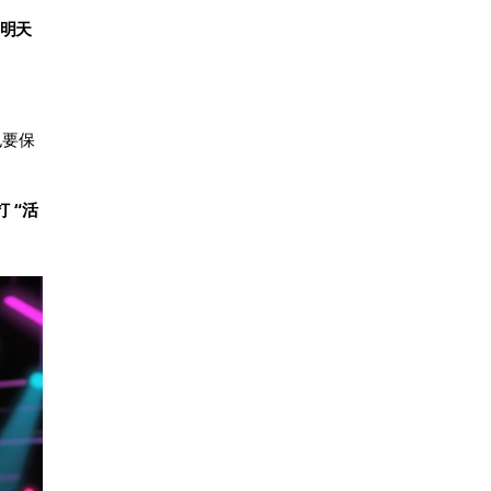
，明天
也要保
 “活