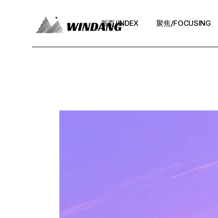
Skip
to
the
首页/INDEX
聚焦/FOCUSING
content