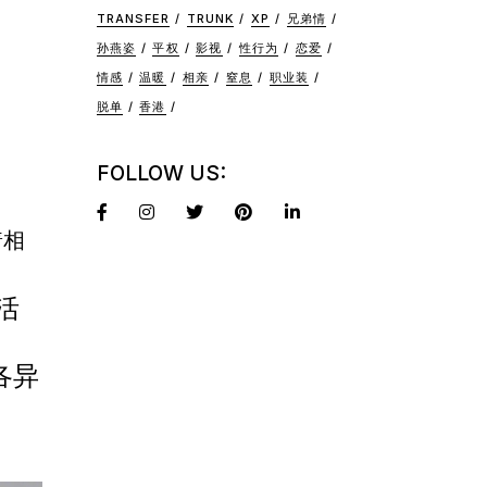
TRANSFER
TRUNK
XP
兄弟情
孙燕姿
平权
影视
性行为
恋爱
情感
温暖
相亲
窒息
职业装
脱单
香港
FOLLOW US:
着相
活
各异