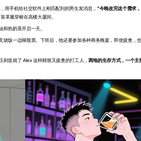
码，用手机给社交软件上刚匹配到的男生发消息，
“今晚改完这个需求
每天西装革履穿梭在高楼大厦间。
油和热奶茶开启一天。
叉烧饭一边聊股票。下班后，他还要参加各种商务晚宴，即使疲惫，
造就了 Alex 这样精致又疲惫的打工人，
两地的生存方式，一个主打